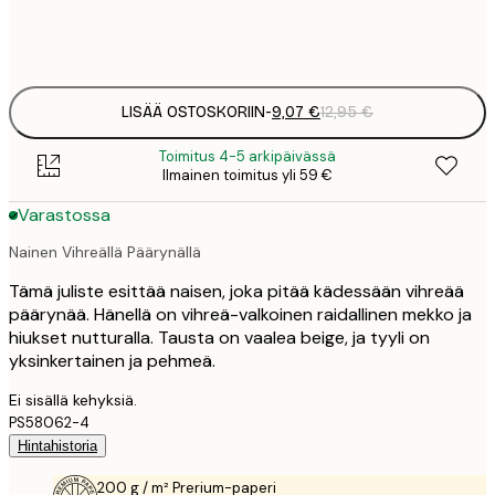
Frame
options
LISÄÄ OSTOSKORIIN
-
9,07 €
12,95 €
Toimitus 4-5 arkipäivässä
Ilmainen toimitus yli 59 €
Varastossa
Nainen Vihreällä Päärynällä
Tämä juliste esittää naisen, joka pitää kädessään vihreää
päärynää. Hänellä on vihreä-valkoinen raidallinen mekko ja
hiukset nutturalla. Tausta on vaalea beige, ja tyyli on
yksinkertainen ja pehmeä.
Ei sisällä kehyksiä.
PS58062-4
Hintahistoria
200 g / m² Prerium-paperi