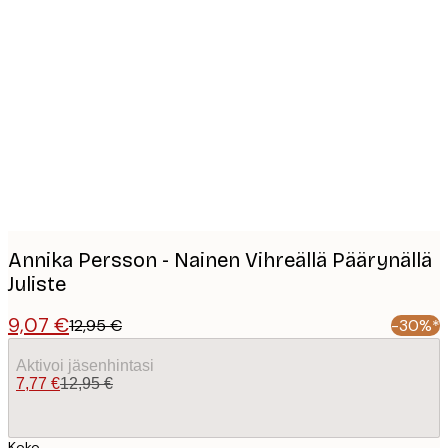
Product
images
Annika Persson - Nainen Vihreällä Päärynällä
Juliste
9,07 €
12,95 €
-30%*
Aktivoi jäsenhintasi
7,77 €
12,95 €
Koko