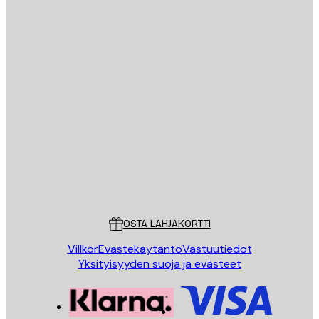
Sähköposti
LÄHETÄ
Store
Poster Store
Asiakaspalvelu
OSTA LAHJAKORTTI
Villkor
Evästekäytäntö
Vastuutiedot
Yksityisyyden suoja ja evästeet