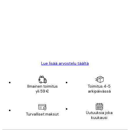
Varmennettu ostaja
asiakkaiden
arvostelut
All good alweys
18 touko
Mika S
Lue lisää arvostelu täältä
Ilmainen toimitus
Toimitus 4-5
yli 59 €
arkipäivässä
Uutuuksia joka
Turvalliset maksut
kuukausi