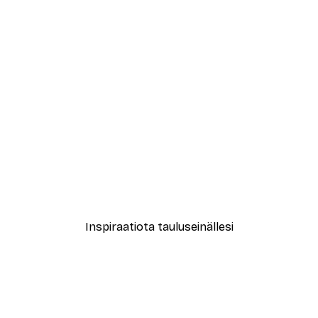
-30%*
inat Juliste
Annika Persson - Minimaali
Alkaen 9,07 €
12,95 €
Inspiraatiota tauluseinällesi