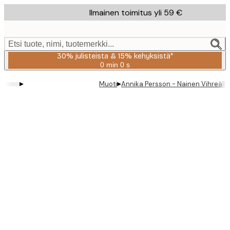
Skip
Ilmainen toimitus yli 59 €
to
main
content.
Etsi tuote, nimi, tuotemerkki...
30% julisteista & 15% kehyksistä*
0 min
0 s
Voimassa
asti:
▸
▸
Muoti
Annika Persson - Nainen Vihreällä 
2026-
08-
06