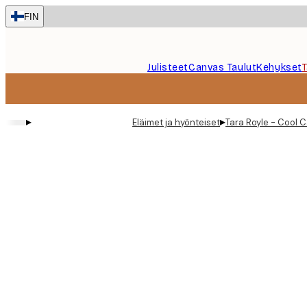
Skip
FIN
to
main
content.
Julisteet
Canvas Taulut
Kehykset
▸
▸
Eläimet ja hyönteiset
Tara Royle - Cool C