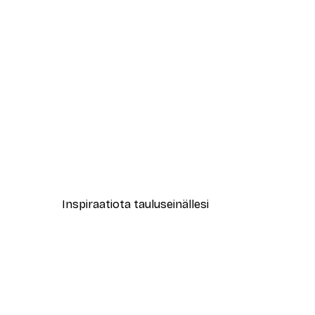
-40%*
Peppi Pitkätossu hevosen selä
Alkaen 7,77 €
12,95 €
Inspiraatiota tauluseinällesi