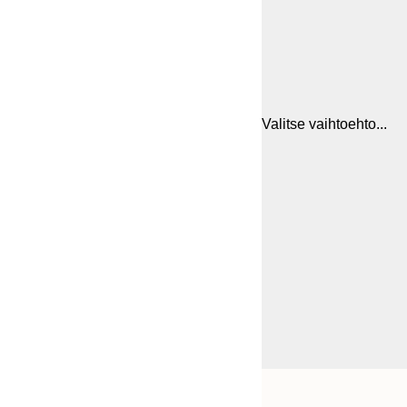
Valitse vaihtoehto...
Frame
21x30 cm