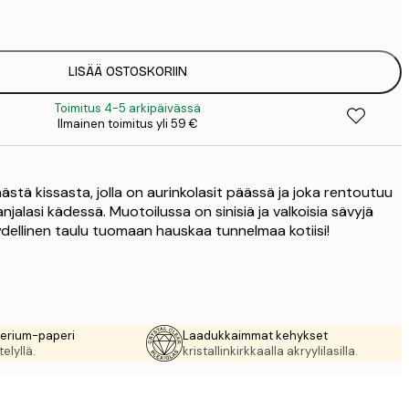
1
12
2
16
LISÄÄ OSTOSKORIIN
2
Toimitus 4-5 arkipäivässä
19
Ilmainen toimitus yli 59 €
3
26
4
käästä kissasta, jolla on aurinkolasit päässä ja joka rentoutuu
64
alasi kädessä. Muotoilussa on sinisiä ja valkoisia sävyjä
ydellinen taulu tuomaan hauskaa tunnelmaa kotiisi!
rerium-paperi
Laadukkaimmat kehykset
elyllä.
kristallinkirkkaalla akryylilasilla.