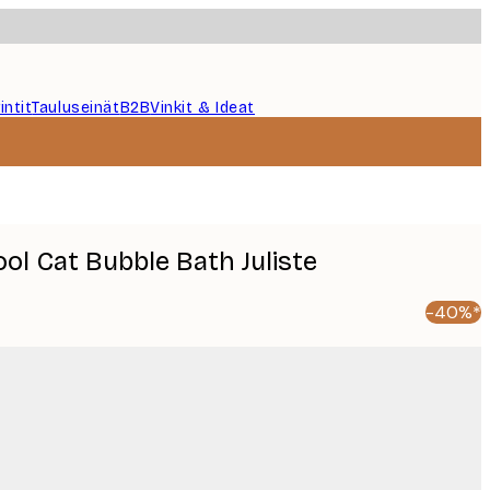
intit
Tauluseinät
B2B
Vinkit & Ideat
ool Cat Bubble Bath Juliste
-40%*