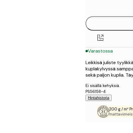
options
30x40 cm
40x50 cm
50x70 cm
Varastossa
70x100 cm
Leikkisä juliste tyylik
100x150 cm
kuplakylvyssä samppanj
sekä paljon kuplia. Tä
Ei sisällä kehyksiä.
PS56158-4
Hintahistoria
200 g / m² P
mattaviimeist