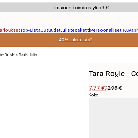
Ilmainen toimitus yli 59 €
Tarjoukset
Top-Lista
Uutuudet
Julistepaketti
Persoonalliset Kuvapr
40% Julisteista*
at Bubble Bath Juliste
Tara Royle - C
7,77 €
12,95 €
Koko