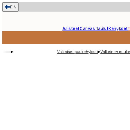
Skip
FIN
to
main
content.
Julisteet
Canvas Taulut
Kehykset
▸
▸
Valkoiset puukehykset
Valkoinen puuk