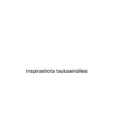
-40%*
Pehmeät Pinkit Pionit Juliste
Alkaen 7,77 €
12,95 €
Inspiraatiota tauluseinällesi