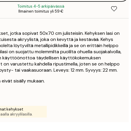
Toimitus 4-5 arkipäivässä
11
Ilmainen toimitus yli 59 €
22
2
kset, jotka sopivat 50x70 cm julisteisiin. Kehyksen lasi on
31
uisesta akryylistä, joka on kevyttä ja kestävää. Kehys
3
elta löytyviltä metallipidikkeillä ja se on erittäin helppo
31
ilasi on suojattu molemmilta puolilta ohuella suojakalvolla,
3
n käyttöönottoa täydellisen käyttökokemuksen
38
t on varustettu kahdella ripustimella, joten se on helppo
4
o pysty- tai vaakasuoraan. Leveys: 12 mm. Syvyys: 22 mm.
52
6
 eivät sisälly mukaan.
3
at kehykset
aalla akryylilasilla.