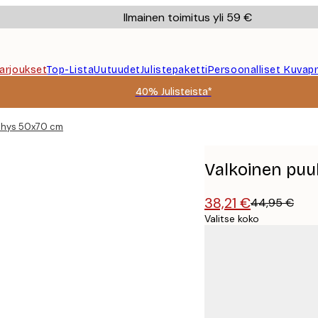
Ilmainen toimitus yli 59 €
Tarjoukset
Top-Lista
Uutuudet
Julistepaketti
Persoonalliset Kuvapr
40% Julisteista*
ehys 50x70 cm
Valkoinen pu
38,21 €
44,95 €
Valitse koko