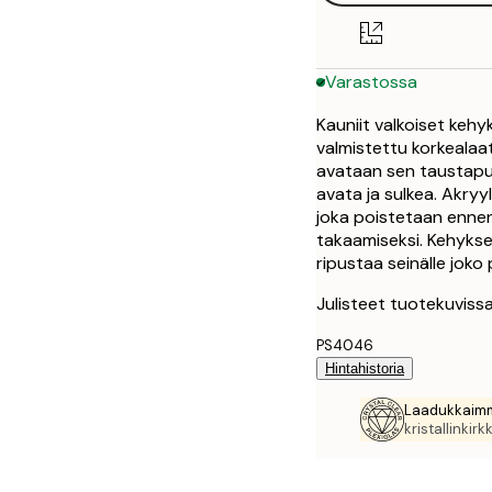
Varastossa
Kauniit valkoiset kehy
valmistettu korkealaat
avataan sen taustapuol
avata ja sulkea. Akryyl
joka poistetaan enne
takaamiseksi. Kehykse
ripustaa seinälle jok
Julisteet tuotekuvissa
PS4046
Hintahistoria
Laadukkaimm
kristallinkirkk