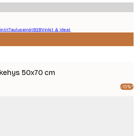
intit
Tauluseinät
B2B
Vinkit & Ideat
ukehys 50x70 cm
-15%*