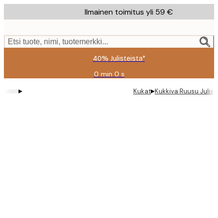
Skip
Ilmainen toimitus yli 59 €
to
main
content.
Etsi tuote, nimi, tuotemerkki...
40% Julisteista*
0 min
0 s
Voimassa
asti:
▸
▸
Kukat
Kukkiva Ruusu Julist
2026-
08-
09