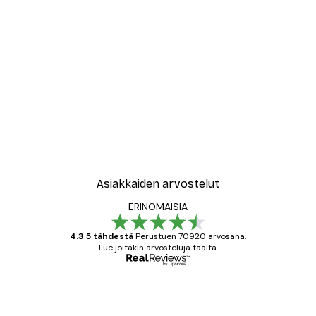
Asiakkaiden arvostelut
ERINOMAISIA
4.3 5 tähdestä
Perustuen 70920 arvosana.
Lue joitakin arvosteluja täältä.
Varmennettu ostaja
asiakkaiden