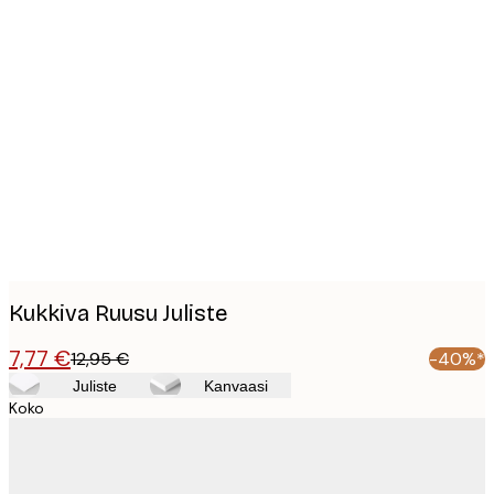
Product
images
Kukkiva Ruusu Juliste
7,77 €
12,95 €
-40%*
Juliste
Kanvaasi
Koko