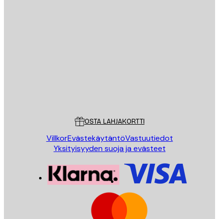
Sähköposti
LÄHETÄ
Store
Poster Store
Asiakaspalvelu
OSTA LAHJAKORTTI
Villkor
Evästekäytäntö
Vastuutiedot
Yksityisyyden suoja ja evästeet