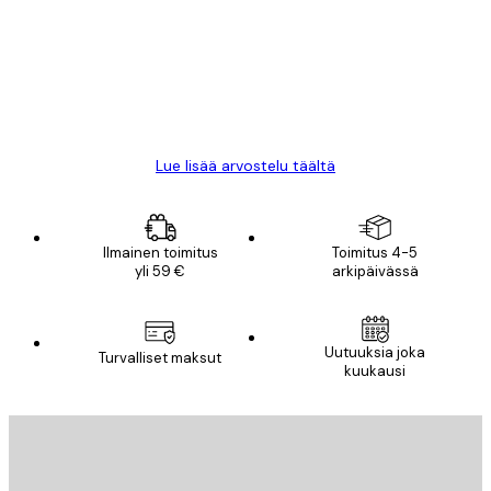
arvostelut
All good alweys
18 touko
Mika S
Lue lisää arvostelu täältä
Ilmainen toimitus
Toimitus 4-5
yli 59 €
arkipäivässä
Uutuuksia joka
Turvalliset maksut
kuukausi