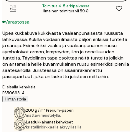
Toimitus 4-5 arkipäivässä
Ilmainen toimitus yli 59 €
Varastossa
Upea kukkakuva kukkivasta vaaleanpunaisesta ruususta
lähikuvassa. Kukilla voidaan ilmaista paljon erilaisia tunteita
ja sanoja. Esimerkiksi vaalea ja vaaleanpunainen ruusu
symboloivat armon, lempeyden, ilon ja onnellisuuden
tunteita. Täydellinen tapa osoittaa näitä tunteita jollekin
on antamalla heille kuvanmukainen ruusu esimerkiksi pienillä
saatesanoilla. Julisteessa on sisäänrakennettu
passepartout, joka on laskettu julisteen mittoihin.
Ei sisällä kehyksiä.
PS50698-4
Hintahistoria
200 g / m² Prerium-paperi
mattaviimeistelyllä.
Laadukkaimmat kehykset
kristallinkirkkaalla akryylilasilla.