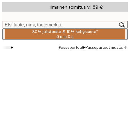
Skip
Ilmainen toimitus yli 59 €
to
main
content.
Etsi tuote, nimi, tuotemerkki...
30% julisteista & 15% kehyksistä*
0 min
0 s
Voimassa
asti:
▸
▸
Passepartout
Passepartout musta, 4
2026-
08-
06