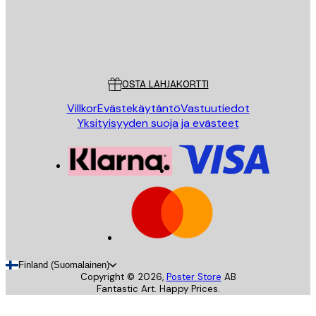
Store
Poster Store
Asiakaspalvelu
OSTA LAHJAKORTTI
Villkor
Evästekäytäntö
Vastuutiedot
Yksityisyyden suoja ja evästeet
Finland (Suomalainen)
Copyright ©
2026
,
Poster Store
AB
Fantastic Art. Happy Prices.