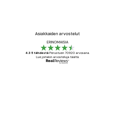
-30%*
New York City Juliste
Alkaen 9,07 €
12,95 €
Asiakkaiden arvostelut
ERINOMAISIA
4.3 5 tähdestä
Perustuen 70920 arvosana.
Lue joitakin arvosteluja täältä.
Varmennettu ostaja
asiakkaiden
arvostelut
All good alweys
18 touko
Mika S