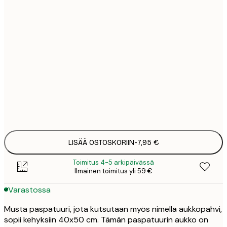
6
7
8
8
21,
LISÄÄ OSTOSKORIIN
-
7,95 €
Toimitus 4-5 arkipäivässä
Ilmainen toimitus yli 59 €
Varastossa
Musta paspatuuri, jota kutsutaan myös nimellä aukkopahvi,
sopii kehyksiin 40x50 cm. Tämän paspatuurin aukko on