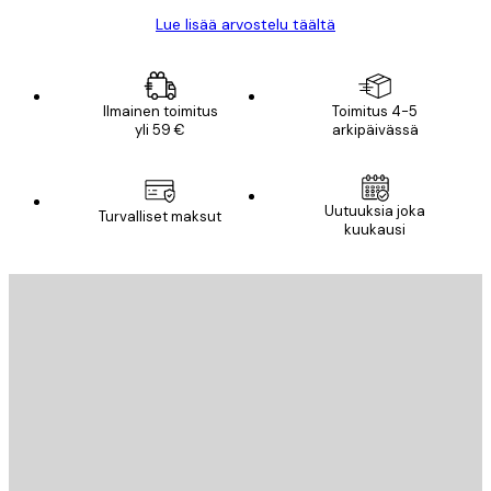
Lue lisää arvostelu täältä
Ilmainen toimitus
Toimitus 4-5
yli 59 €
arkipäivässä
Uutuuksia joka
Turvalliset maksut
kuukausi
Sähköposti
LÄHETÄ