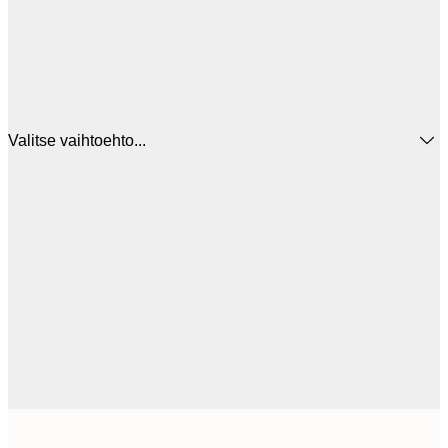
Valitse vaihtoehto...
5