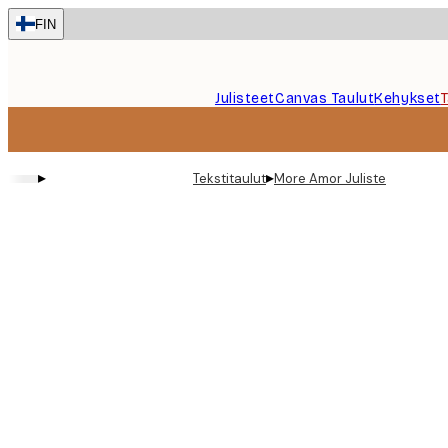
Skip
FIN
to
main
content.
Julisteet
Canvas Taulut
Kehykset
▸
▸
Tekstitaulut
More Amor Juliste