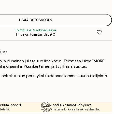
1
12
2
16
LISÄÄ OSTOSKORIIN
2
Toimitus 4-5 arkipäivässä
19
Ilmainen toimitus yli 59 €
3
26
4
liste
64
a punainen juliste tuo iloa kotiin. Tekstissä lukee "MORE
 kirjaimilla. Yksinkertainen ja tyylikäs sisustus.
nnitellut alun perin yksi taideosastomme suunnittelijoista.
rerium-paperi
Laadukkaimmat kehykset
elyllä.
kristallinkirkkaalla akryylilasilla.