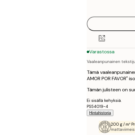
options
30x40 cm
40x50 cm
50x70 cm
Varastossa
70x100 cm
Vaaleanpunainen tekstiju
100x150 cm
Tämä vaaleanpunainen j
AMOR POR FAVOR" isoilla
Tämän julisteen on suu
Ei sisällä kehyksiä.
PS54019-4
Hintahistoria
200 g / m² P
mattaviimeist