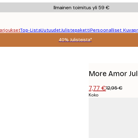
Ilmainen toimitus yli 59 €
Tarjoukset
Top-Lista
Uutuudet
Julistepaketti
Persoonalliset Kuvapr
40% Julisteista*
More Amor Jul
7,77 €
12,95 €
Koko