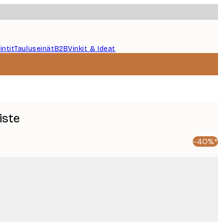
intit
Tauluseinät
B2B
Vinkit & Ideat
iste
-40%*