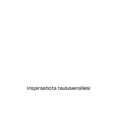
-40%*
Abstrakti beige marmori No1-ju
Alkaen 12,87 €
21,45 €
Inspiraatiota tauluseinällesi