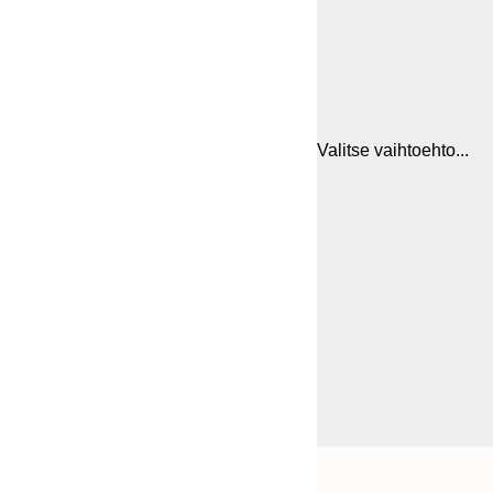
Valitse vaihtoehto...
Frame
21x30 cm