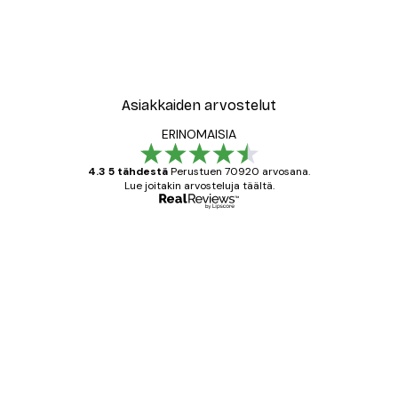
Asiakkaiden arvostelut
ERINOMAISIA
4.3 5 tähdestä
Perustuen 70920 arvosana.
Lue joitakin arvosteluja täältä.
Varmennettu ostaja
asiakkaiden
arvostelut
All good alweys
18 touko
Mika S