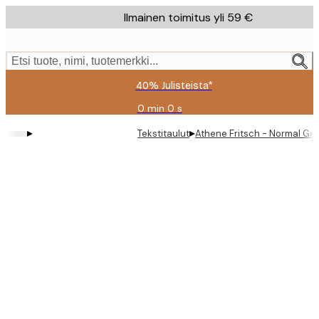
Skip
Ilmainen toimitus yli 59 €
to
main
content.
Etsi tuote, nimi, tuotemerkki...
40% Julisteista*
0 min
0 s
Voimassa
asti:
▸
▸
Tekstitaulut
Athene Fritsch - Normal Ge
2026-
08-
09