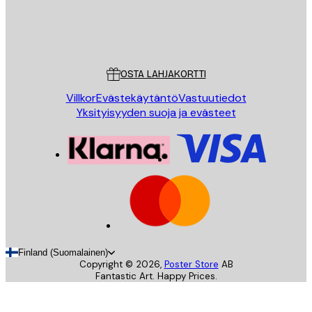
Store
Poster Store
Asiakaspalvelu
OSTA LAHJAKORTTI
Villkor
Evästekäytäntö
Vastuutiedot
Yksityisyyden suoja ja evästeet
Finland (Suomalainen)
Copyright ©
2026
,
Poster Store
AB
Fantastic Art. Happy Prices.