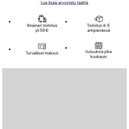
Lue lisää arvostelu täältä
Ilmainen toimitus
Toimitus 4-5
yli 59 €
arkipäivässä
Uutuuksia joka
Turvalliset maksut
kuukausi
Sähköposti
LÄHETÄ