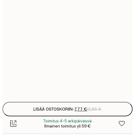
7
21x30 cm
1
12
30x40 cm
2
19
50x70 cm
3
26
70x100 cm
4
64
100x150 cm
Frame
options
LISÄÄ OSTOSKORIIN
-
7,77 €
12,95 €
Toimitus 4-5 arkipäivässä
Ilmainen toimitus yli 59 €