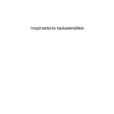
Vita Lemons Juliste
Leopardi Juliste
Alkaen 12,87 €
21,45 €
Inspiraatiota tauluseinällesi