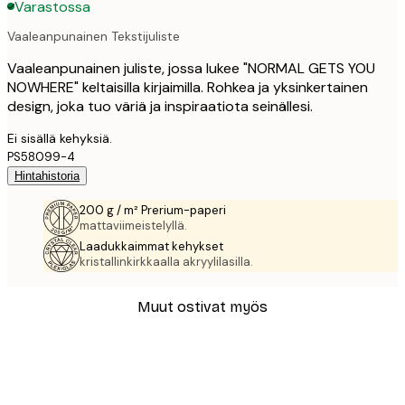
Varastossa
Vaaleanpunainen Tekstijuliste
Vaaleanpunainen juliste, jossa lukee "NORMAL GETS YOU
NOWHERE" keltaisilla kirjaimilla. Rohkea ja yksinkertainen
design, joka tuo väriä ja inspiraatiota seinällesi.
Ei sisällä kehyksiä.
PS58099-4
Hintahistoria
200 g / m² Prerium-paperi
mattaviimeistelyllä.
Laadukkaimmat kehykset
kristallinkirkkaalla akryylilasilla.
Muut ostivat myös