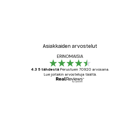
Asiakkaiden arvostelut
ERINOMAISIA
4.3 5 tähdestä
Perustuen 70920 arvosana.
Lue joitakin arvosteluja täältä.
Varmennettu ostaja
asiakkaiden
arvostelut
All good alweys
18 touko
Mika S