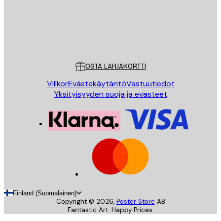
Store
Poster Store
Asiakaspalvelu
OSTA LAHJAKORTTI
Villkor
Evästekäytäntö
Vastuutiedot
Yksityisyyden suoja ja evästeet
Finland (Suomalainen)
Copyright ©
2026
,
Poster Store
AB
Fantastic Art. Happy Prices.