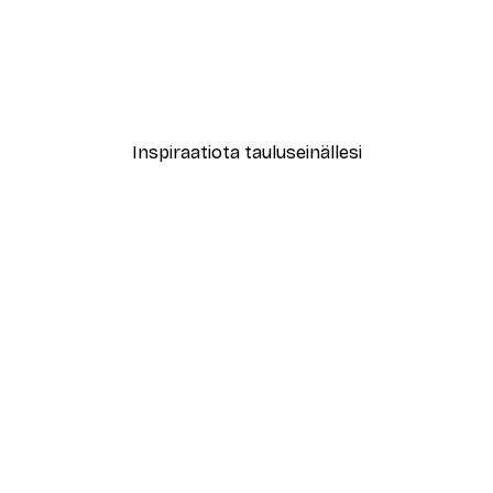
-40%*
sku Juliste
Rantaheinä Juliste
Alkaen 7,77 €
12,95 €
Inspiraatiota tauluseinällesi