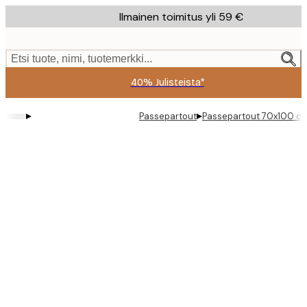
Skip
Ilmainen toimitus yli 59 €
to
main
content.
Etsi tuote, nimi, tuotemerkki...
40% Julisteista*
▸
▸
Passepartout
Passepartout 70x100 cm