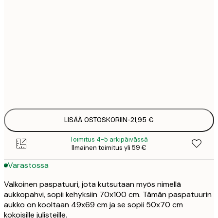
5
6
7
8
21,
LISÄÄ OSTOSKORIIN
-
21,95 €
Toimitus 4-5 arkipäivässä
Ilmainen toimitus yli 59 €
Varastossa
Valkoinen paspatuuri, jota kutsutaan myös nimellä
aukkopahvi, sopii kehyksiin 70x100 cm. Tämän paspatuurin
aukko on kooltaan 49x69 cm ja se sopii 50x70 cm
kokoisille julisteille.