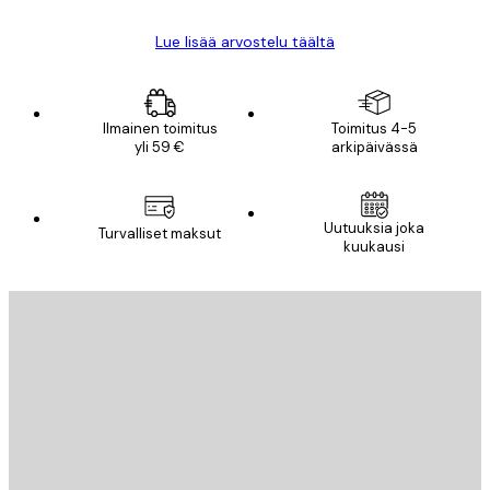
Lue lisää arvostelu täältä
Ilmainen toimitus
Toimitus 4-5
yli 59 €
arkipäivässä
Uutuuksia joka
Turvalliset maksut
kuukausi
Sähköposti
LÄHETÄ