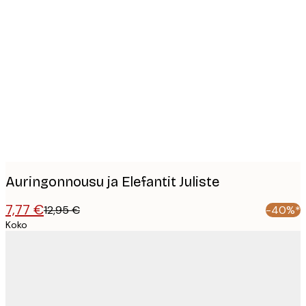
Product
images
Auringonnousu ja Elefantit Juliste
7,77 €
12,95 €
-40%*
Koko