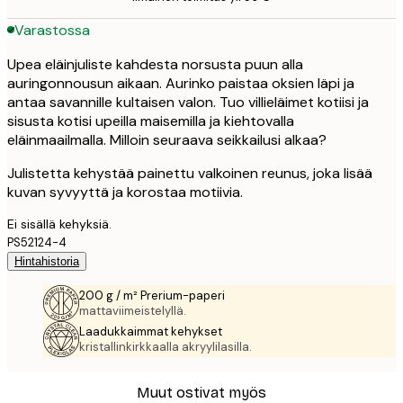
Varastossa
Upea eläinjuliste kahdesta norsusta puun alla
auringonnousun aikaan. Aurinko paistaa oksien läpi ja
antaa savannille kultaisen valon. Tuo villieläimet kotiisi ja
sisusta kotisi upeilla maisemilla ja kiehtovalla
eläinmaailmalla. Milloin seuraava seikkailusi alkaa?
Julistetta kehystää painettu valkoinen reunus, joka lisää
kuvan syvyyttä ja korostaa motiivia.
Ei sisällä kehyksiä.
PS52124-4
Hintahistoria
200 g / m² Prerium-paperi
mattaviimeistelyllä.
Laadukkaimmat kehykset
kristallinkirkkaalla akryylilasilla.
Muut ostivat myös