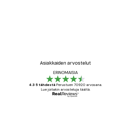
Asiakkaiden arvostelut
ERINOMAISIA
4.3 5 tähdestä
Perustuen 70920 arvosana.
Lue joitakin arvosteluja täältä.
Varmennettu ostaja
asiakkaiden
arvostelut
All good alweys