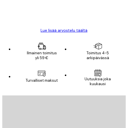
18 touko
Mika S
Lue lisää arvostelu täältä
Ilmainen toimitus
Toimitus 4-5
yli 59 €
arkipäivässä
Uutuuksia joka
Turvalliset maksut
kuukausi