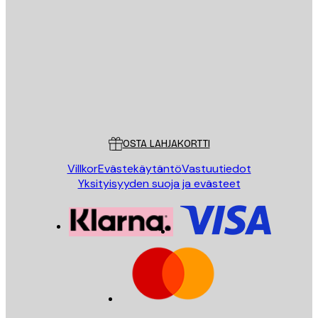
Sähköposti
LÄHETÄ
Store
Poster Store
Asiakaspalvelu
OSTA LAHJAKORTTI
Villkor
Evästekäytäntö
Vastuutiedot
Yksityisyyden suoja ja evästeet