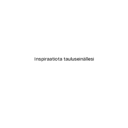
-40%*
 Juliste
Laukkava Hevonen Juliste
Alkaen 7,77 €
12,95 €
Inspiraatiota tauluseinällesi