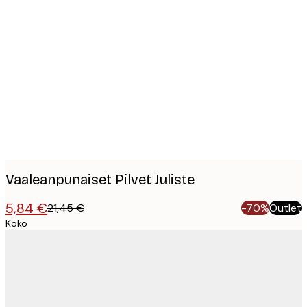
Product
images
Vaaleanpunaiset Pilvet Juliste
5,84 €
21,45 €
-70%
Outlet
Koko