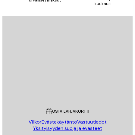
Turvalliset maksut
kuukausi
Sähköposti
LÄHETÄ
Store
Poster Store
Asiakaspalvelu
OSTA LAHJAKORTTI
Villkor
Evästekäytäntö
Vastuutiedot
Yksityisyyden suoja ja evästeet