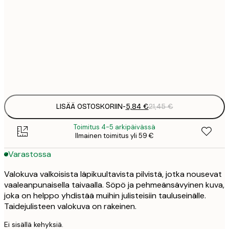
5
30x40 cm
2
8
50x70 cm
3
Frame
options
LISÄÄ OSTOSKORIIN
-
5,84 €
21,45 €
Toimitus 4-5 arkipäivässä
Ilmainen toimitus yli 59 €
Varastossa
Valokuva valkoisista läpikuultavista pilvistä, jotka nousevat
vaaleanpunaisella taivaalla. Söpö ja pehmeänsävyinen kuva,
joka on helppo yhdistää muihin julisteisiin tauluseinälle.
Taidejulisteen valokuva on rakeinen.
Ei sisällä kehyksiä.