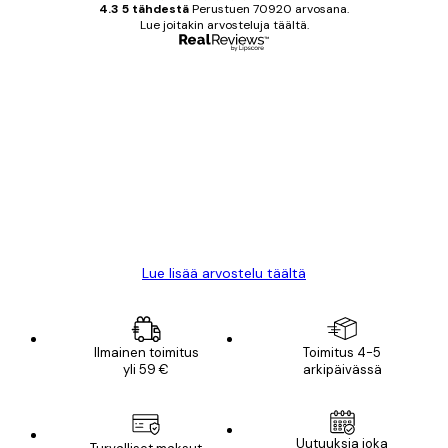
4.3 5 tähdestä
Perustuen 70920 arvosana.
Lue joitakin arvosteluja täältä.
Varmennettu ostaja
asiakkaiden
arvostelut
All good alweys
18 touko
Mika S
Lue lisää arvostelu täältä
Ilmainen toimitus
Toimitus 4-5
yli 59 €
arkipäivässä
Uutuuksia joka