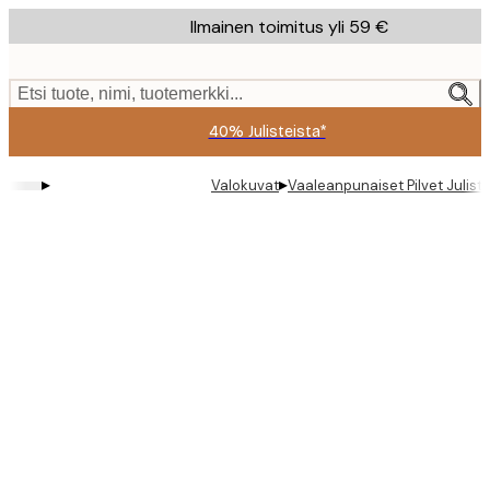
Skip
Ilmainen toimitus yli 59 €
to
main
content.
Etsi tuote, nimi, tuotemerkki...
40% Julisteista*
▸
▸
Valokuvat
Vaaleanpunaiset Pilvet Julist