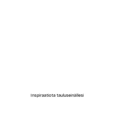
-40%*
Abstrakti beige marmori N
Alkaen 12,87 €
21,45 €
Inspiraatiota tauluseinällesi