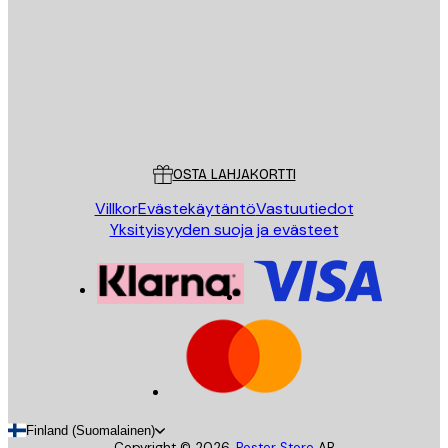
LÄHETÄ
Store
Poster Store
Asiakaspalvelu
OSTA LAHJAKORTTI
Villkor
Evästekäytäntö
Vastuutiedot
Yksityisyyden suoja ja evästeet
Finland (Suomalainen)
Copyright ©
2026
,
Poster Store
AB