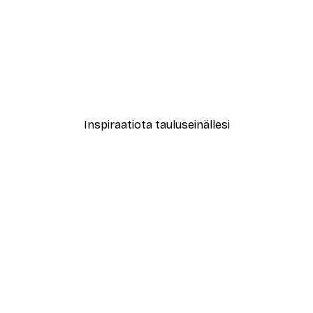
-40%*
Abstrakti beige marmori N
Alkaen 12,87 €
21,45 €
Inspiraatiota tauluseinällesi