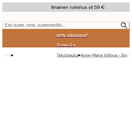
Skip
Ilmainen toimitus yli 59 €
to
main
content.
Etsi tuote, nimi, tuotemerkki...
40% Julisteista*
0 min
0 s
Voimassa
asti:
▸
▸
Tekstitaulut
Anne-Marie Volfova - Slow D
2026-
08-
09