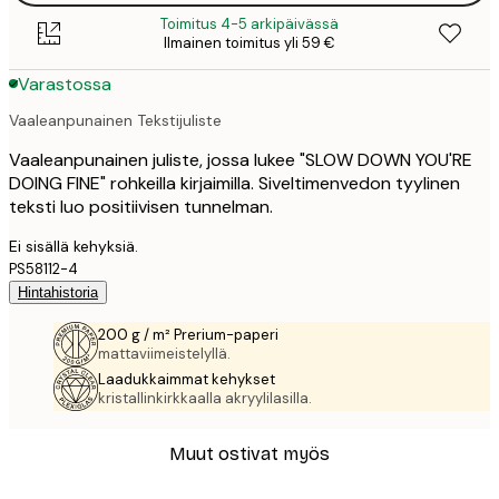
Toimitus 4-5 arkipäivässä
Ilmainen toimitus yli 59 €
Varastossa
Vaaleanpunainen Tekstijuliste
Vaaleanpunainen juliste, jossa lukee "SLOW DOWN YOU'RE
DOING FINE" rohkeilla kirjaimilla. Siveltimenvedon tyylinen
teksti luo positiivisen tunnelman.
Ei sisällä kehyksiä.
PS58112-4
Hintahistoria
200 g / m² Prerium-paperi
mattaviimeistelyllä.
Laadukkaimmat kehykset
kristallinkirkkaalla akryylilasilla.
Muut ostivat myös