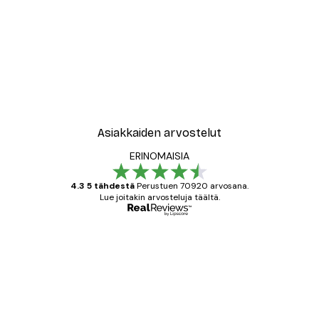
Asiakkaiden arvostelut
ERINOMAISIA
4.3 5 tähdestä
Perustuen 70920 arvosana.
Lue joitakin arvosteluja täältä.
Varmennettu ostaja
asiakkaiden
arvostelut
All good alweys