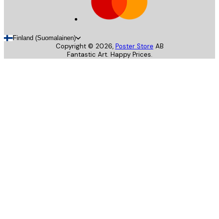
Finland (Suomalainen)
Copyright ©
2026
,
Poster Store
AB
Fantastic Art. Happy Prices.