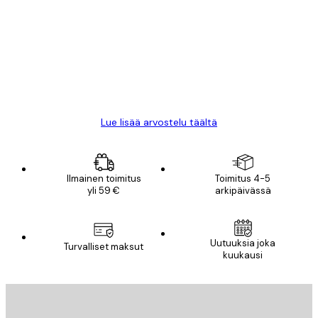
arvostelut
All good alweys
18 touko
Mika S
Lue lisää arvostelu täältä
Ilmainen toimitus
Toimitus 4-5
yli 59 €
arkipäivässä
Uutuuksia joka
Turvalliset maksut
kuukausi