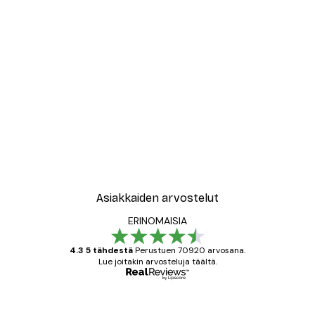
Asiakkaiden arvostelut
ERINOMAISIA
4.3 5 tähdestä
Perustuen 70920 arvosana.
Lue joitakin arvosteluja täältä.
Varmennettu ostaja
asiakkaiden