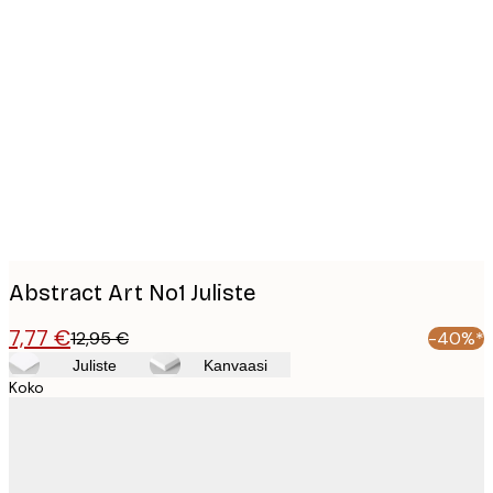
Product
images
Abstract Art No1 Juliste
7,77 €
12,95 €
-40%*
Juliste
Kanvaasi
Koko