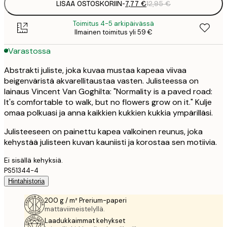
LISÄÄ OSTOSKORIIN
-
7,77 €
12,95 €
Toimitus 4-5 arkipäivässä
Ilmainen toimitus yli 59 €
Varastossa
Abstrakti juliste, joka kuvaa mustaa kapeaa viivaa
beigenväristä akvarellitaustaa vasten. Julisteessa on
lainaus Vincent Van Goghilta: "Normality is a paved road:
It's comfortable to walk, but no flowers grow on it." Kulje
omaa polkuasi ja anna kaikkien kukkien kukkia ympärilläsi.
Julisteeseen on painettu kapea valkoinen reunus, joka
kehystää julisteen kuvan kauniisti ja korostaa sen motiivia.
Ei sisällä kehyksiä.
PS51344-4
Hintahistoria
200 g / m² Prerium-paperi
mattaviimeistelyllä.
Laadukkaimmat kehykset