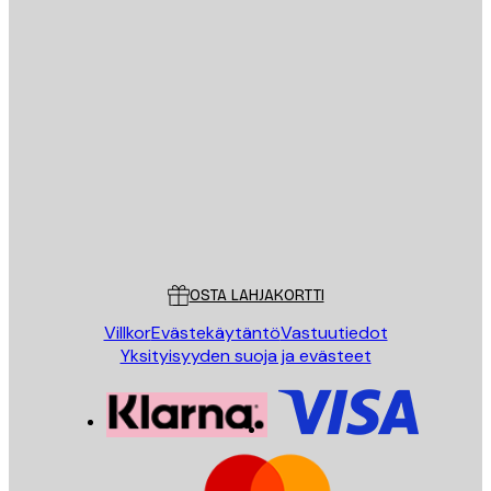
Sähköposti
LÄHETÄ
Store
Poster Store
Asiakaspalvelu
OSTA LAHJAKORTTI
Villkor
Evästekäytäntö
Vastuutiedot
Yksityisyyden suoja ja evästeet