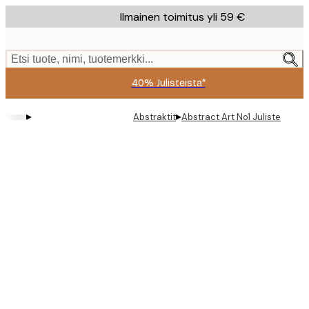
Skip
Ilmainen toimitus yli 59 €
to
main
content.
Etsi tuote, nimi, tuotemerkki...
40% Julisteista*
▸
▸
Abstraktit
Abstract Art No1 Juliste