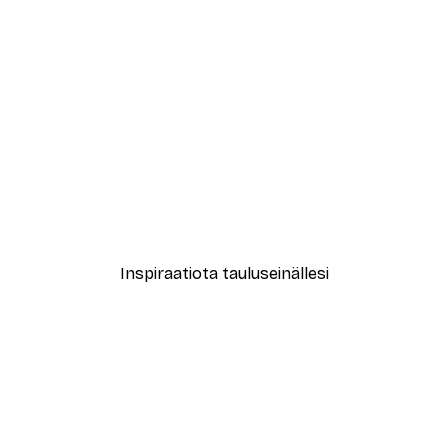
-40%*
ori No1-juliste
Star Balloon Fox Juliste
Alkaen 3,87 €
6,45 €
Inspiraatiota tauluseinällesi