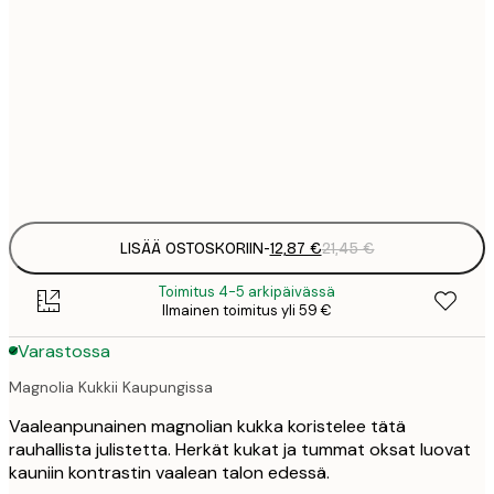
12
30x40 cm
2
21
50x70 cm
3
Frame
options
LISÄÄ OSTOSKORIIN
-
12,87 €
21,45 €
Toimitus 4-5 arkipäivässä
Ilmainen toimitus yli 59 €
Varastossa
Magnolia Kukkii Kaupungissa
Vaaleanpunainen magnolian kukka koristelee tätä
rauhallista julistetta. Herkät kukat ja tummat oksat luovat
kauniin kontrastin vaalean talon edessä.