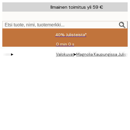
Skip
Ilmainen toimitus yli 59 €
to
main
content.
Etsi tuote, nimi, tuotemerkki...
40% Julisteista*
0 min
0 s
Voimassa
asti:
▸
▸
Valokuvat
Magnolia Kaupungissa Juliste
2026-
08-
09