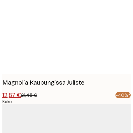
Product
images
Magnolia Kaupungissa Juliste
12,87 €
21,45 €
-40%*
Koko