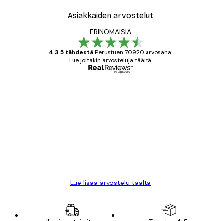
Asiakkaiden arvostelut
ERINOMAISIA
4.3 5 tähdestä
Perustuen 70920 arvosana.
Lue joitakin arvosteluja täältä.
Varmennettu ostaja
asiakkaiden
arvostelut
All good alweys
18 touko
Mika S
Lue lisää arvostelu täältä