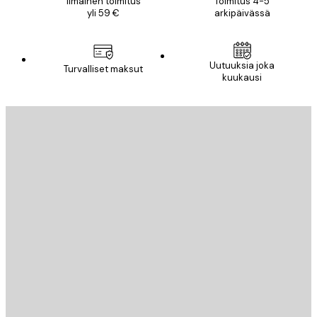
Ilmainen toimitus
Toimitus 4-5
yli 59 €
arkipäivässä
Uutuuksia joka
Turvalliset maksut
kuukausi
Sähköposti
LÄHETÄ
Store
Poster Store
Asiakaspalvelu