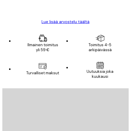
18 touko
Mika S
Lue lisää arvostelu täältä
Ilmainen toimitus
Toimitus 4-5
yli 59 €
arkipäivässä
Uutuuksia joka
Turvalliset maksut
kuukausi
Sähköposti