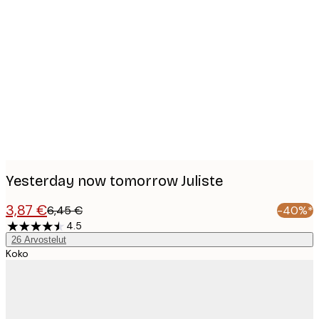
Product
images
Yesterday now tomorrow Juliste
3,87 €
6,45 €
-40%*
4.5
26
Arvostelut
Koko