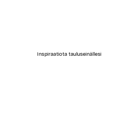
-40%*
Feather Juliste
Alkaen 3,87 €
6,45 €
Inspiraatiota tauluseinällesi