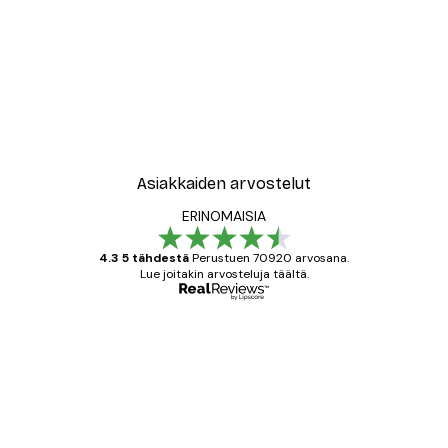
Asiakkaiden arvostelut
ERINOMAISIA
4.3 5 tähdestä
Perustuen 70920 arvosana.
Lue joitakin arvosteluja täältä.
Varmennettu ostaja
asiakkaiden
arvostelut
All good alweys