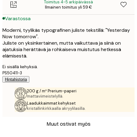
Toimitus 4-5 arkipäivässä
Ilmainen toimitus yli 59 €
Varastossa
Moderni, tyylikäs typografinen juliste tekstillä: "Yesterday
Now tomorrow".
Juliste on yksinkertainen, mutta vaikuttava ja siinä on
ajatuksia herättävä ja rohkaiseva muistutus hetkessä
elämisestä.
Ei sisällä kehyksiä.
PS50411-3
Hintahistoria
200 g / m² Prerium-paperi
mattaviimeistelyllä.
Laadukkaimmat kehykset
kristallinkirkkaalla akryylilasilla.
Muut ostivat myös