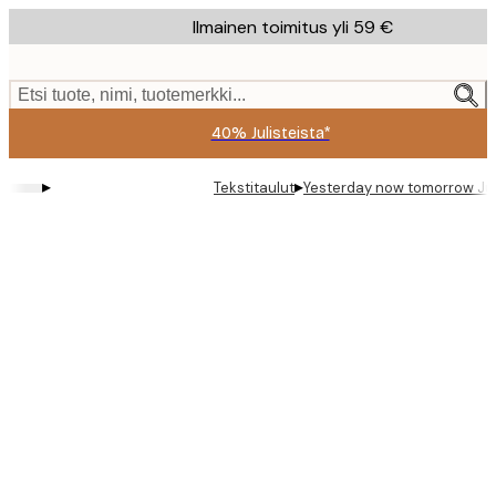
Skip
Ilmainen toimitus yli 59 €
to
main
content.
Etsi tuote, nimi, tuotemerkki...
40% Julisteista*
▸
▸
Tekstitaulut
Yesterday now tomorrow Jul