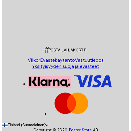
LÄHETÄ
Store
Poster Store
Asiakaspalvelu
OSTA LAHJAKORTTI
Villkor
Evästekäytäntö
Vastuutiedot
Yksityisyyden suoja ja evästeet
Finland (Suomalainen)
Copyright ©
2026
,
Poster Store
AB