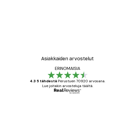
Asiakkaiden arvostelut
ERINOMAISIA
4.3 5 tähdestä
Perustuen 70920 arvosana.
Lue joitakin arvosteluja täältä.
Varmennettu ostaja
asiakkaiden
arvostelut
All good alweys