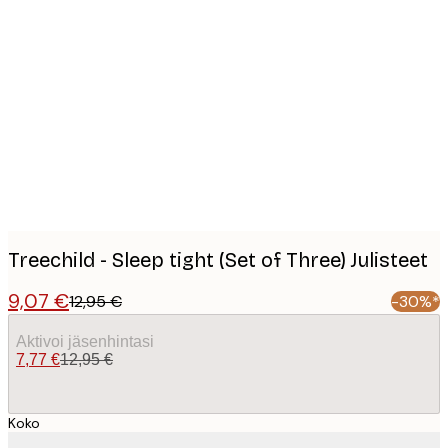
Product
images
Treechild - Sleep tight (Set of Three) Julisteet
9,07 €
12,95 €
-30%*
Aktivoi jäsenhintasi
7,77 €
12,95 €
Koko