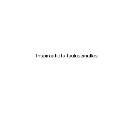
-70%
Outlet
ght Welcome Juliste
Ampersand & Marble Julis
Alkaen 3,88 €
12,95 €
Inspiraatiota tauluseinällesi