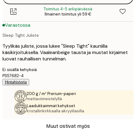
Toimitus 4-5 arkipäivässä
Ilmainen toimitus yli 59 €
Varastossa
Sleep Tight Juliste
Tyylikäs juliste, jossa lukee "Sleep Tight" kauniilla
käsikirjoituksella. Vaaleanbeige tausta ja mustat kirjaimet
luovat rauhallisen tunnelman.
Ei sisällä kehyksiä.
PS57682-4
Hintahistoria
200 g / m² Prerium-paperi
mattaviimeistelyllä.
Laadukkaimmat kehykset
kristallinkirkkaalla akryylilasilla.
Muut ostivat myös