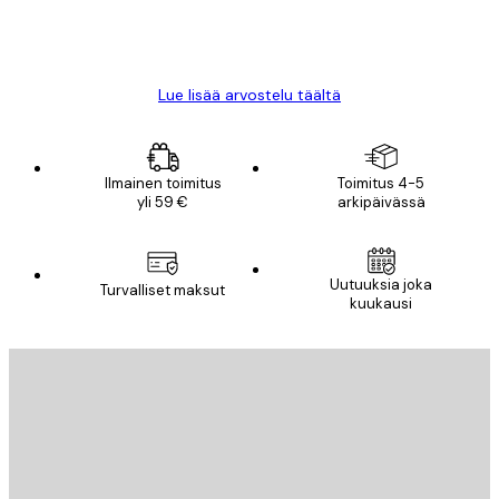
18 touko
Mika S
Lue lisää arvostelu täältä
Ilmainen toimitus
Toimitus 4-5
yli 59 €
arkipäivässä
Uutuuksia joka
Turvalliset maksut
kuukausi
Sähköposti