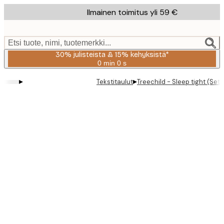
Skip
Ilmainen toimitus yli 59 €
to
main
content.
Etsi tuote, nimi, tuotemerkki...
30% julisteista & 15% kehyksistä*
0 min
0 s
Voimassa
asti:
▸
▸
Tekstitaulut
Treechild - Sleep tight (Set 
2026-
08-
06