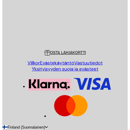
LÄHETÄ
Store
Poster Store
Asiakaspalvelu
OSTA LAHJAKORTTI
Villkor
Evästekäytäntö
Vastuutiedot
Yksityisyyden suoja ja evästeet
Finland (Suomalainen)