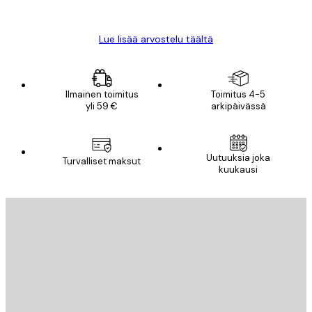
Mika S
Lue lisää arvostelu täältä
Ilmainen toimitus
Toimitus 4-5
yli 59 €
arkipäivässä
Uutuuksia joka
Turvalliset maksut
kuukausi
Sähköposti
LÄHETÄ