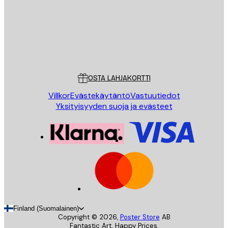
Store
Poster Store
Asiakaspalvelu
OSTA LAHJAKORTTI
Villkor
Evästekäytäntö
Vastuutiedot
Yksityisyyden suoja ja evästeet
Finland (Suomalainen)
Copyright ©
2026
,
Poster Store
AB
Fantastic Art. Happy Prices.