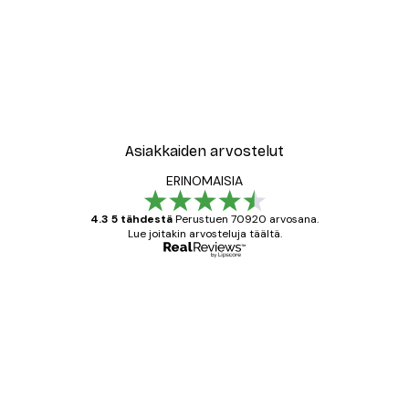
Asiakkaiden arvostelut
ERINOMAISIA
4.3 5 tähdestä
Perustuen 70920 arvosana.
Lue joitakin arvosteluja täältä.
Varmennettu ostaja
asiakkaiden
arvostelut
All good alweys
18 touko