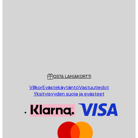
Sähköposti
LÄHETÄ
Store
Poster Store
Asiakaspalvelu
OSTA LAHJAKORTTI
Villkor
Evästekäytäntö
Vastuutiedot
Yksityisyyden suoja ja evästeet