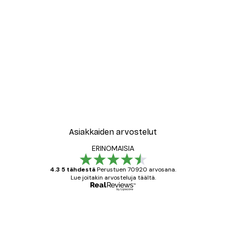
Asiakkaiden arvostelut
ERINOMAISIA
4.3 5 tähdestä
Perustuen 70920 arvosana.
Lue joitakin arvosteluja täältä.
Varmennettu ostaja
asiakkaiden