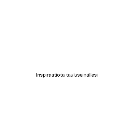
-30%*
Luemisinspiraatio Juliste
Alkaen 9,07 €
12,95 €
Inspiraatiota tauluseinällesi