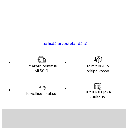
arvostelut
All good alweys
18 touko
Mika S
Lue lisää arvostelu täältä
Ilmainen toimitus
Toimitus 4-5
yli 59 €
arkipäivässä
Uutuuksia joka
Turvalliset maksut
kuukausi