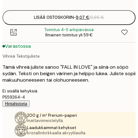
options
LISÄÄ OSTOSKORIIN
-
9,07 €
12,95 €
Toimitus 4-5 arkipäivässä
Ilmainen toimitus yli 59 €
Varastossa
Vihreä Tekstijuliste
Tämä vihreä juliste sanoo "FALL IN LOVE" ja siinä on söpö
sydän. Teksti on beigen värinen ja helppo lukea. Juliste sopii
makuuhuoneeseen tai olohuoneeseen.
Ei sisällä kehyksiä.
PS59264-4
Hintahistoria
200 g / m² Prerium-paperi
mattaviimeistelyllä.
Laadukkaimmat kehykset
kristallinkirkkaalla akryylilasilla.