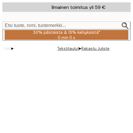
Skip
Ilmainen toimitus yli 59 €
to
main
content.
Etsi tuote, nimi, tuotemerkki...
30% julisteista & 15% kehyksistä*
0 min
0 s
Voimassa
asti:
▸
▸
Tekstitaulut
Rakastu Juliste
2026-
08-
06