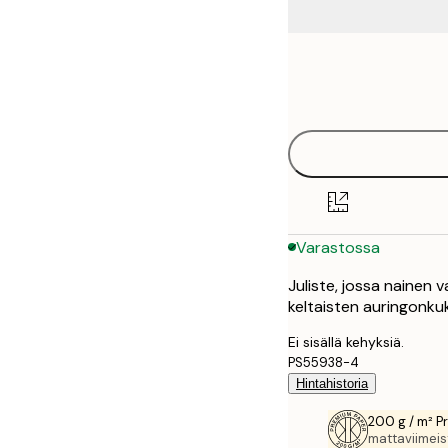
Frame
21x30 cm
options
30x40 cm
40x50 cm
50x50 cm
Varastossa
50x70 cm
Juliste, jossa nainen
70x100 cm
keltaisten auringonku
100x150 cm
Ei sisällä kehyksiä.
PS55938-4
Hintahistoria
200 g / m² P
mattaviimeist