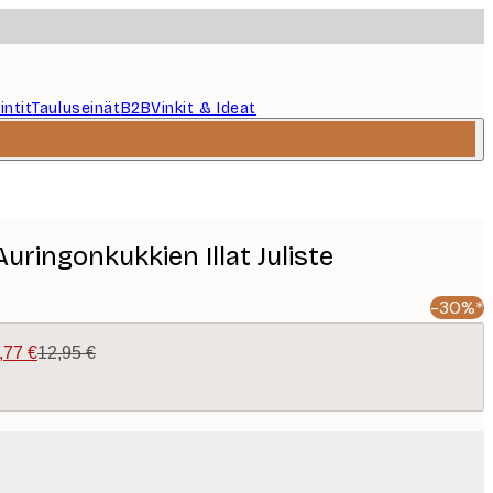
intit
Tauluseinät
B2B
Vinkit & Ideat
uringonkukkien Illat Juliste
-30%*
,77 €
12,95 €