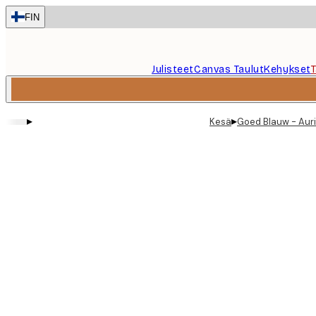
Skip
FIN
to
main
content.
Julisteet
Canvas Taulut
Kehykset
▸
▸
Kesä
Goed Blauw - Aurin