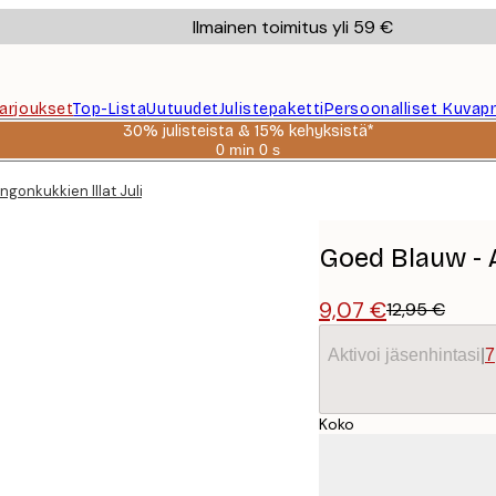
Ilmainen toimitus yli 59 €
Tarjoukset
Top-Lista
Uutuudet
Julistepaketti
Persoonalliset Kuvapr
30% julisteista & 15% kehyksistä*
0 min
0 s
Voimassa
asti:
gonkukkien Illat Juliste
2026-
08-
06
Goed Blauw - A
9,07 €
12,95 €
Aktivoi jäsenhintasi
|
7
Koko