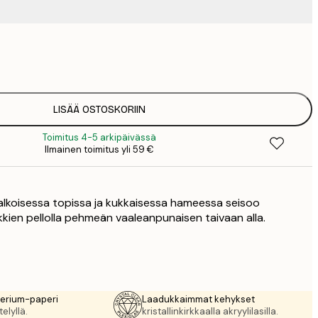
9
1
15
2
19
LISÄÄ OSTOSKORIIN
2
Toimitus 4-5 arkipäivässä
19
Ilmainen toimitus yli 59 €
2
23
3
 valkoisessa topissa ja kukkaisessa hameessa seisoo
30
4
kkien pellolla pehmeän vaaleanpunaisen taivaan alla.
75
rerium-paperi
Laadukkaimmat kehykset
elyllä.
kristallinkirkkaalla akryylilasilla.