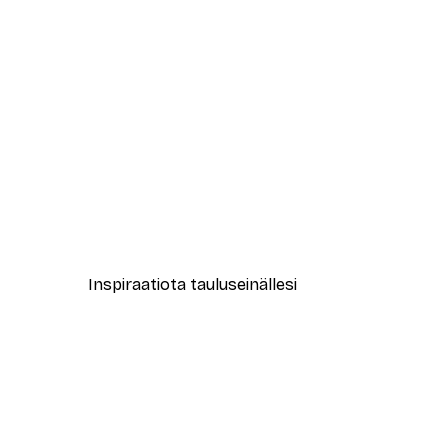
-30%*
WallChart Art Studio - Rentout
Alkaen 9,07 €
12,95 €
Inspiraatiota tauluseinällesi