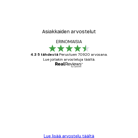
Asiakkaiden arvostelut
ERINOMAISIA
4.3 5 tähdestä
Perustuen 70920 arvosana.
Lue joitakin arvosteluja täältä.
Varmennettu ostaja
asiakkaiden
arvostelut
All good alweys
18 touko
Mika S
Lue lisää arvostelu täältä