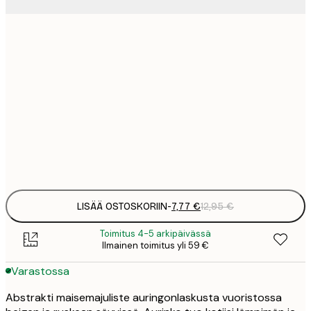
7
21x30 cm
1
12
30x40 cm
2
19
50x70 cm
3
Frame
options
LISÄÄ OSTOSKORIIN
-
7,77 €
12,95 €
Toimitus 4-5 arkipäivässä
Ilmainen toimitus yli 59 €
Varastossa
Abstrakti maisemajuliste auringonlaskusta vuoristossa