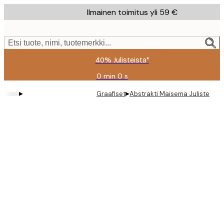
Skip
Ilmainen toimitus yli 59 €
to
main
content.
Etsi tuote, nimi, tuotemerkki...
40% Julisteista*
0 min
0 s
Voimassa
asti:
▸
▸
Graafiset
Abstrakti Maisema Juliste
2026-
08-
09