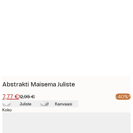
Product
images
Abstrakti Maisema Juliste
7,77 €
12,95 €
-40%*
Juliste
Kanvaasi
Koko