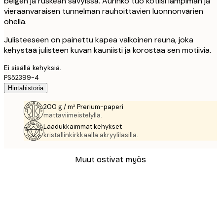
beigen ja ruskean sävyissä. Aurinko tuo kotiisi lämpimän ja
vieraanvaraisen tunnelman rauhoittavien luonnonvärien
ohella.
Julisteeseen on painettu kapea valkoinen reuna, joka
kehystää julisteen kuvan kauniisti ja korostaa sen motiivia.
Ei sisällä kehyksiä.
PS52399-4
Hintahistoria
200 g / m² Prerium-paperi
mattaviimeistelyllä.
Laadukkaimmat kehykset
kristallinkirkkaalla akryylilasilla.
Muut ostivat myös