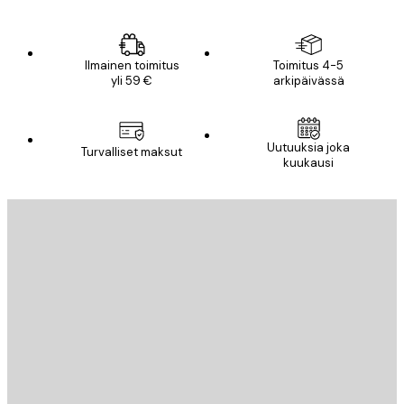
Ilmainen toimitus
Toimitus 4-5
yli 59 €
arkipäivässä
Uutuuksia joka
Turvalliset maksut
kuukausi
Sähköposti
LÄHETÄ