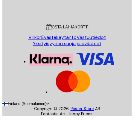
Store
Poster Store
Asiakaspalvelu
OSTA LAHJAKORTTI
Villkor
Evästekäytäntö
Vastuutiedot
Yksityisyyden suoja ja evästeet
Finland (Suomalainen)
Copyright ©
2026
,
Poster Store
AB
Fantastic Art. Happy Prices.