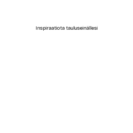
Rantaheinä Juliste
Alkaen 7,77 €
12,95 €
Inspiraatiota tauluseinällesi