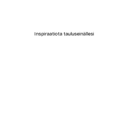
le No2 Juliste
Muotikatu Juliste
Alkaen 7,77 €
12,95 €
Inspiraatiota tauluseinällesi