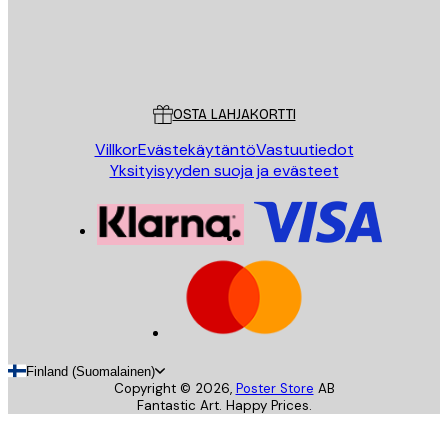
Store
Poster Store
Asiakaspalvelu
OSTA LAHJAKORTTI
Villkor
Evästekäytäntö
Vastuutiedot
Yksityisyyden suoja ja evästeet
Finland (Suomalainen)
Copyright ©
2026
,
Poster Store
AB
Fantastic Art. Happy Prices.