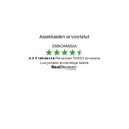
Asiakkaiden arvostelut
ERINOMAISIA
4.3 5 tähdestä
Perustuen 70920 arvosana.
Lue joitakin arvosteluja täältä.
Varmennettu ostaja
asiakkaiden
arvostelut
All good alweys
18 touko
Mika S