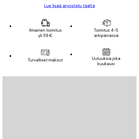
Lue lisää arvostelu täältä
Ilmainen toimitus
Toimitus 4-5
yli 59 €
arkipäivässä
Uutuuksia joka
Turvalliset maksut
kuukausi
Sähköposti
LÄHETÄ