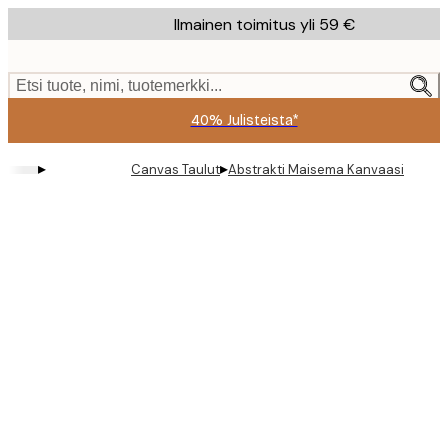
Skip
Ilmainen toimitus yli 59 €
to
main
content.
Etsi tuote, nimi, tuotemerkki...
40% Julisteista*
▸
▸
Canvas Taulut
Abstrakti Maisema Kanvaasi