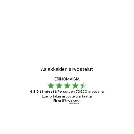
Asiakkaiden arvostelut
ERINOMAISIA
4.3 5 tähdestä
Perustuen 70920 arvosana.
Lue joitakin arvosteluja täältä.
Varmennettu ostaja
asiakkaiden
arvostelut
All good alweys