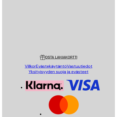
Sähköposti
LÄHETÄ
Store
Poster Store
Asiakaspalvelu
OSTA LAHJAKORTTI
Villkor
Evästekäytäntö
Vastuutiedot
Yksityisyyden suoja ja evästeet