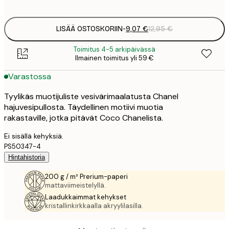
options
LISÄÄ OSTOSKORIIN
-
9,07 €
12,95 €
Toimitus 4-5 arkipäivässä
Ilmainen toimitus yli 59 €
Varastossa
Tyylikäs muotijuliste vesivärimaalatusta Chanel
hajuvesipullosta. Täydellinen motiivi muotia
rakastaville, jotka pitävät Coco Chanelista.
Ei sisällä kehyksiä.
PS50347-4
Hintahistoria
200 g / m² Prerium-paperi
mattaviimeistelyllä.
Laadukkaimmat kehykset
kristallinkirkkaalla akryylilasilla.