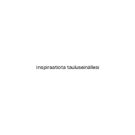
-30%*
Makeup Brush Juliste
Alkaen 9,07 €
12,95 €
Inspiraatiota tauluseinällesi