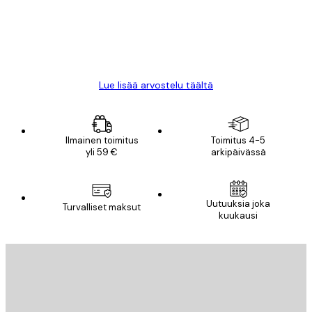
18 touko
Mika S
Lue lisää arvostelu täältä
Ilmainen toimitus
Toimitus 4-5
yli 59 €
arkipäivässä
Uutuuksia joka
Turvalliset maksut
kuukausi