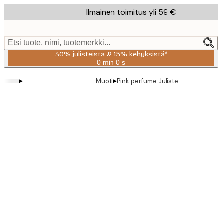
Skip
Ilmainen toimitus yli 59 €
to
main
content.
Etsi tuote, nimi, tuotemerkki...
30% julisteista & 15% kehyksistä*
0 min
0 s
Voimassa
asti:
▸
▸
Muoti
Pink perfume Juliste
2026-
08-
06