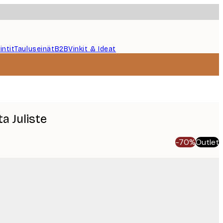
intit
Tauluseinät
B2B
Vinkit & Ideat
a Juliste
-70%
Outlet