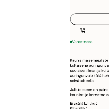
options
30x40 cm
50x70 cm
Varastossa
Kaunis maisemajuliste
kultaisena auringonval
suolaisen ilman ja ku
auringonvalo tällä hehk
seinätaiteella.
Julisteeseen on paine
kauniisti ja korostaa s
Ei sisällä kehyksiä.
PS52088-4