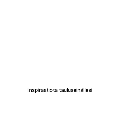
-40%*
Siniset Merenaallot Juliste
Alkaen 7,77 €
12,95 €
Inspiraatiota tauluseinällesi