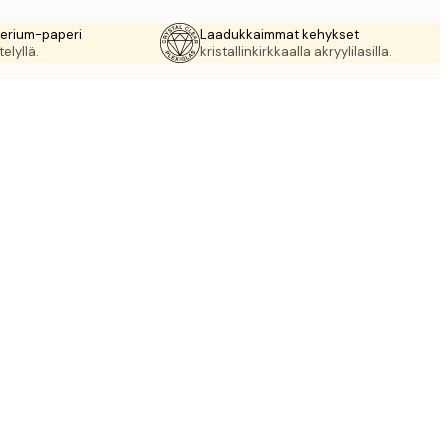
rerium-paperi
Laadukkaimmat kehykset
elyllä.
kristallinkirkkaalla akryylilasilla.