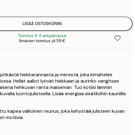
1
5
2
8
LISÄÄ OSTOSKORIIN
3
Toimitus 4-5 arkipäivässä
Ilmainen toimitus yli 59 €
 pitkästä hiekkarannasta ja merestä, joka kimaltelee
ossa. Hellät aallot lyövät hiekkaan ja aurinko vangitsee
ltaisena hehkuvan ranta maiseman. Tuo kotiisi lämmin
uvalla luontojulisteella. Lisää energiaa sisätiloihin kauniilla
ttu kapea valkoinen reunus, joka kehystää julisteen kuvan
en motiivia.