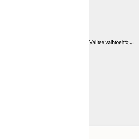
Valitse vaihtoehto...
Frame
21x30 cm