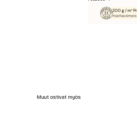
200 g / m² P
mattaviimeist
Muut ostivat myös