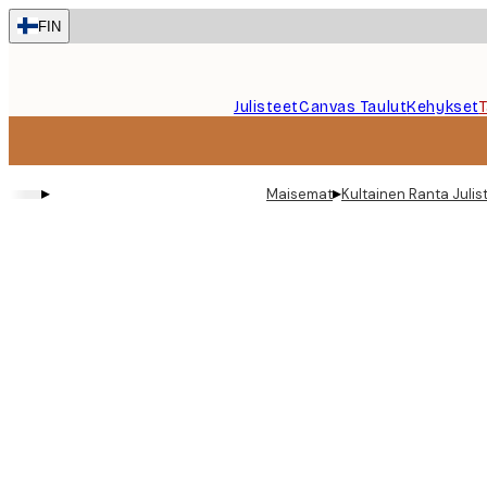
Skip
FIN
to
main
content.
Julisteet
Canvas Taulut
Kehykset
▸
▸
Maisemat
Kultainen Ranta Julis