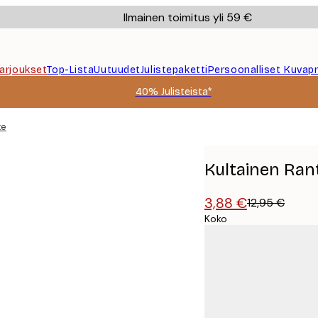
Ilmainen toimitus yli 59 €
Tarjoukset
Top-Lista
Uutuudet
Julistepaketti
Persoonalliset Kuvapr
40% Julisteista*
te
Kultainen Rant
3,88 €
12,95 €
Koko