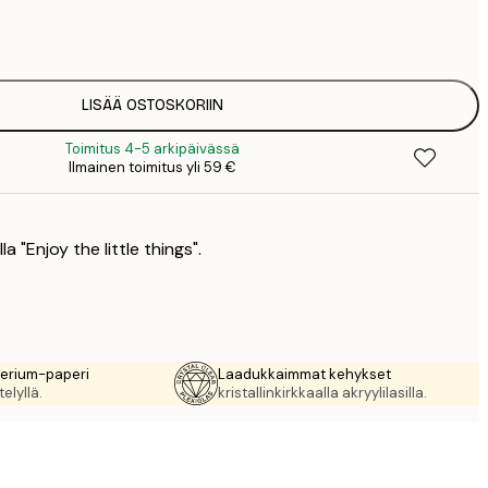
3
7
1
12
LISÄÄ OSTOSKORIIN
2
Toimitus 4-5 arkipäivässä
16
Ilmainen toimitus yli 59 €
2
19
3
la "Enjoy the little things".
rerium-paperi
Laadukkaimmat kehykset
elyllä.
kristallinkirkkaalla akryylilasilla.