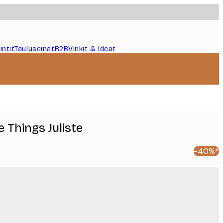
intit
Tauluseinät
B2B
Vinkit & Ideat
e Things Juliste
-40%*