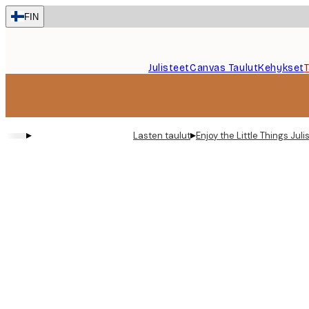
Skip
FIN
to
main
content.
Julisteet
Canvas Taulut
Kehykset
▸
▸
Lasten taulut
Enjoy the Little Things Juli