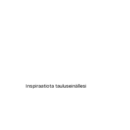
-40%*
Beige Luonto Juliste
Alkaen 3,87 €
6,45 €
Inspiraatiota tauluseinällesi