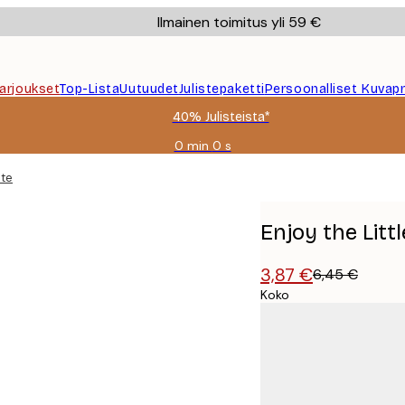
Ilmainen toimitus yli 59 €
Tarjoukset
Top-Lista
Uutuudet
Julistepaketti
Persoonalliset Kuvapr
40% Julisteista*
0 min
0 s
Voimassa
asti:
ste
2026-
08-
09
Enjoy the Littl
3,87 €
6,45 €
Koko