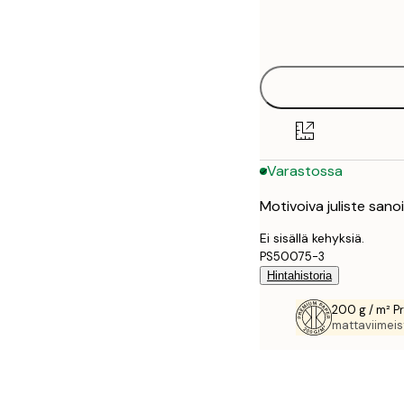
Frame
13x18 cm
options
21x30 cm
30x40 cm
40x50 cm
Varastossa
50x70 cm
Motivoiva juliste sanoil
Ei sisällä kehyksiä.
PS50075-3
Hintahistoria
200 g / m² P
mattaviimeist