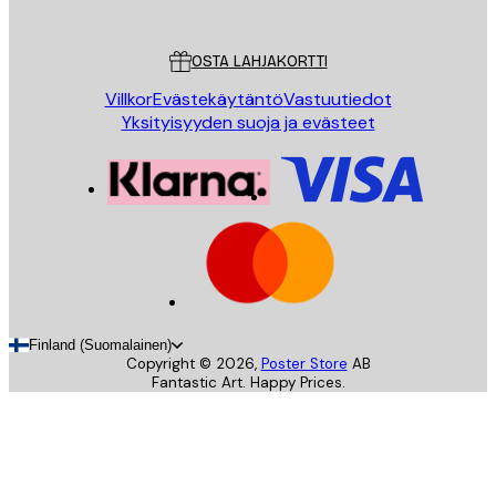
Asiakaspalvelu
OSTA LAHJAKORTTI
Villkor
Evästekäytäntö
Vastuutiedot
Yksityisyyden suoja ja evästeet
Finland (Suomalainen)
Copyright ©
2026
,
Poster Store
AB
Fantastic Art. Happy Prices.