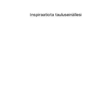
Alkaen 7,77 €
12,95 €
Inspiraatiota tauluseinällesi