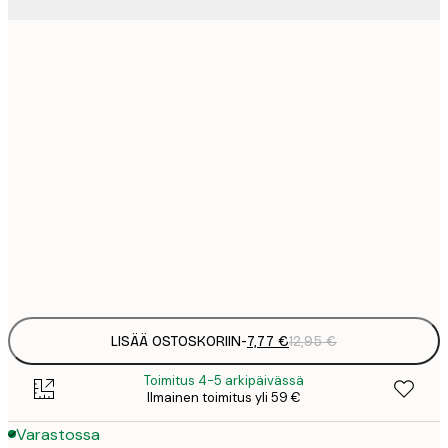
7
21x30 cm
1
12
30x40 cm
2
19
50x70 cm
3
26
70x100 cm
4
Frame
options
LISÄÄ OSTOSKORIIN
-
7,77 €
12,95 €
Toimitus 4-5 arkipäivässä
Ilmainen toimitus yli 59 €
Varastossa