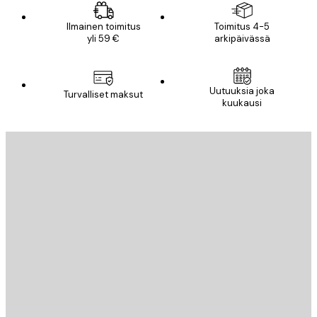
Ilmainen toimitus
Toimitus 4-5
yli 59 €
arkipäivässä
Uutuuksia joka
Turvalliset maksut
kuukausi
Sähköposti
LÄHETÄ
Store
Poster Store