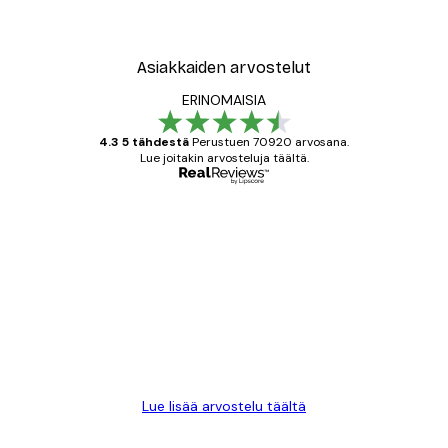
Asiakkaiden arvostelut
ERINOMAISIA
4.3 5 tähdestä
Perustuen 70920 arvosana.
Lue joitakin arvosteluja täältä.
Varmennettu ostaja
asiakkaiden
arvostelut
All good alweys
18 touko
Mika S
Lue lisää arvostelu täältä