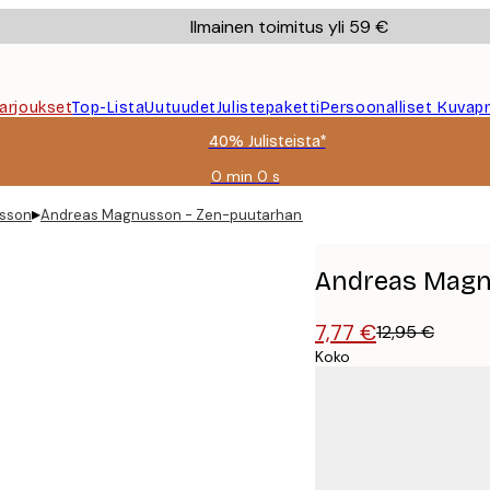
Ilmainen toimitus yli 59 €
Tarjoukset
Top-Lista
Uutuudet
Julistepaketti
Persoonalliset Kuvapr
40% Julisteista*
0 min
0 s
Voimassa
asti:
▸
sson
Andreas Magnusson - Zen-puutarhan Kukat Juliste
2026-
08-
09
Andreas Magnu
7,77 €
12,95 €
Koko