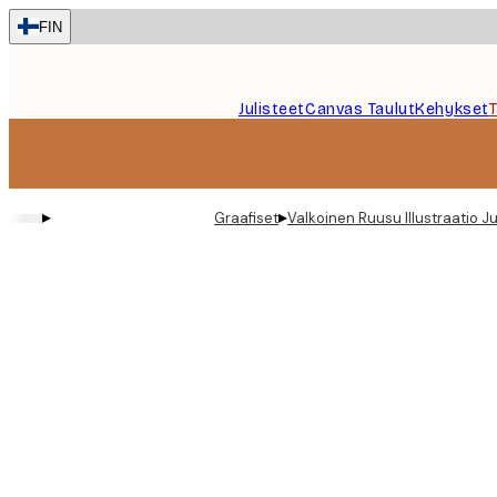
Skip
FIN
to
main
content.
Julisteet
Canvas Taulut
Kehykset
▸
▸
Graafiset
Valkoinen Ruusu Illustraatio Ju