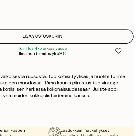
7
1
12
2
19
LISÄÄ OSTOSKORIIN
3
Toimitus 4-5 arkipäivässä
Ilmainen toimitus yli 59 €
 valkoisesta ruususta. Tuo kotiisi tyylikäs ja huoliteltu ilme
 julisteiden muodossa. Tämä kaunis piirustus tuo vintage-
 kotiisi sen herkässä kokonaisuudessaan. Juliste sopii
ttynä muiden kukkajulisteidemme kanssa.
rerium-paperi
Laadukkaimmat kehykset
elyllä.
kristallinkirkkaalla akryylilasilla.