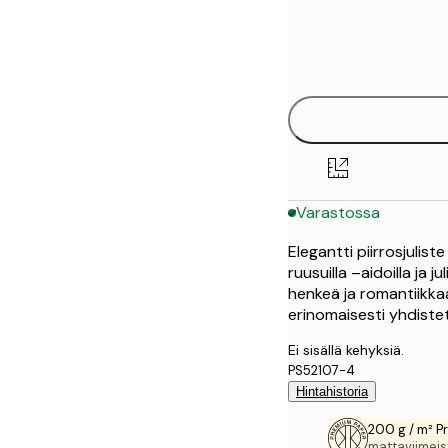
Frame
21x30 cm
options
30x40 cm
50x70 cm
Varastossa
Elegantti piirrosjuliste
ruusuilla –aidoilla ja
henkeä ja romantiikkaa
erinomaisesti yhdiste
Ei sisällä kehyksiä.
PS52107-4
Hintahistoria
200 g / m² P
mattaviimeist