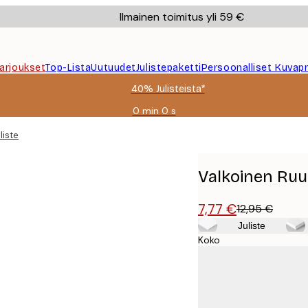
Ilmainen toimitus yli 59 €
Tarjoukset
Top-Lista
Uutuudet
Julistepaketti
Persoonalliset Kuvapr
40% Julisteista*
0 min
0 s
Voimassa
asti:
liste
2026-
08-
09
Valkoinen Ruus
7,77 €
12,95 €
Juliste
Koko