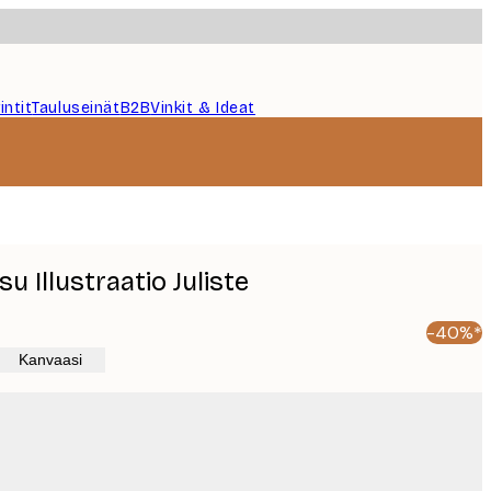
intit
Tauluseinät
B2B
Vinkit & Ideat
u Illustraatio Juliste
-40%*
Kanvaasi