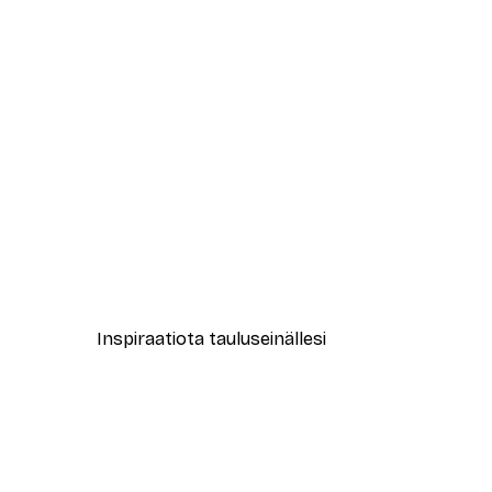
-40%*
Täydellinen yhdistelmä -juliste
Alkaen 7,77 €
12,95 €
Inspiraatiota tauluseinällesi