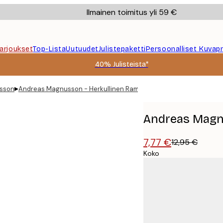
Ilmainen toimitus yli 59 €
Tarjoukset
Top-Lista
Uutuudet
Julistepaketti
Persoonalliset Kuvapr
40% Julisteista*
▸
sson
Andreas Magnusson - Herkullinen Ramenkulho Juliste
Andreas Magnu
7,77 €
12,95 €
Koko