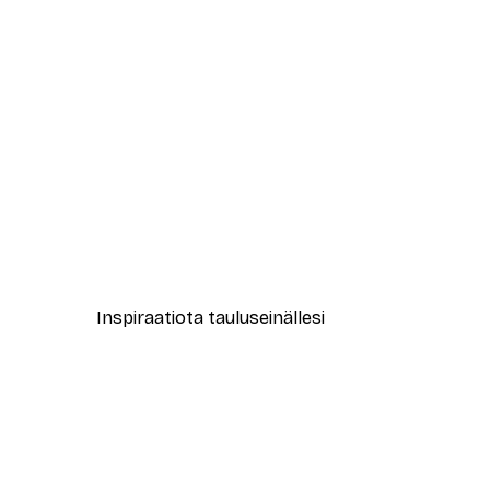
-40%*
Abstrakti Sitruunapuu Juliste
Alkaen 7,77 €
12,95 €
Inspiraatiota tauluseinällesi