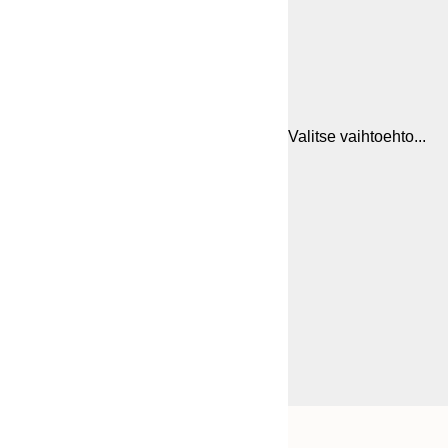
Valitse vaihtoehto...
Frame
21x30 cm