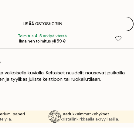
1
12
2
16
LISÄÄ OSTOSKORIIN
2
Toimitus 4-5 arkipäivässä
19
Ilmainen toimitus yli 59 €
3
26
4
e
64
a valkoisella kuviolla. Keltaiset nuudelit nousevat puikoilla
 ja tyylikäs juliste keittiöön tai ruokailutilaan.
rerium-paperi
Laadukkaimmat kehykset
elyllä.
kristallinkirkkaalla akryylilasilla.