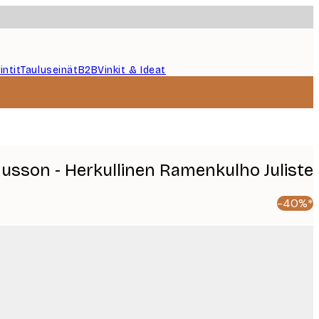
intit
Tauluseinät
B2B
Vinkit & Ideat
sson - Herkullinen Ramenkulho Juliste
-40%*