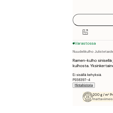
options
30x40 cm
40x50 cm
50x70 cm
Varastossa
70x100 cm
Nuudelikulho Julistetaid
100x150 cm
Ramen-kulho sinisellä j
kulhosta. Yksinkertainen
Ei sisällä kehyksiä.
PS58397-4
Hintahistoria
200 g / m² P
mattaviimeist