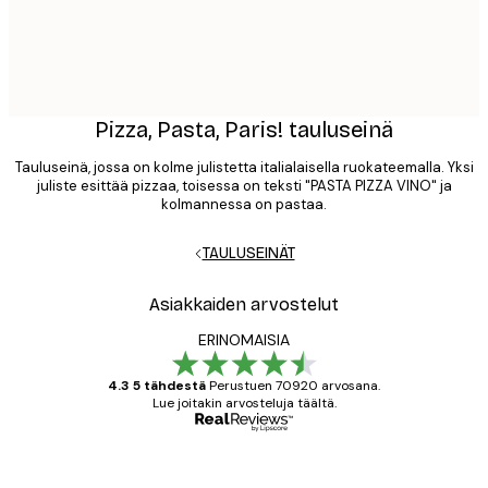
Pizza, Pasta, Paris! tauluseinä
Tauluseinä, jossa on kolme julistetta italialaisella ruokateemalla. Yksi
juliste esittää pizzaa, toisessa on teksti "PASTA PIZZA VINO" ja
kolmannessa on pastaa.
TAULUSEINÄT
Asiakkaiden arvostelut
ERINOMAISIA
4.3 5 tähdestä
Perustuen 70920 arvosana.
Lue joitakin arvosteluja täältä.
Varmennettu ostaja
asiakkaiden