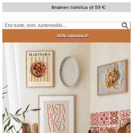
Skip
Ilmainen toimitus yli 59 €
to
main
content.
Etsi tuote, nimi, tuotemerkki...
40% Julisteista*