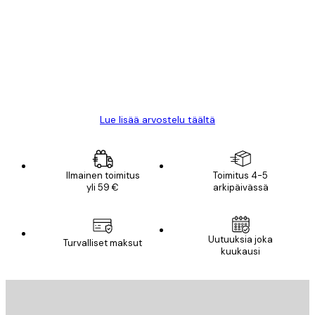
arvostelut
All good alweys
18 touko
Mika S
Lue lisää arvostelu täältä
Ilmainen toimitus
Toimitus 4-5
yli 59 €
arkipäivässä
Uutuuksia joka
Turvalliset maksut
kuukausi