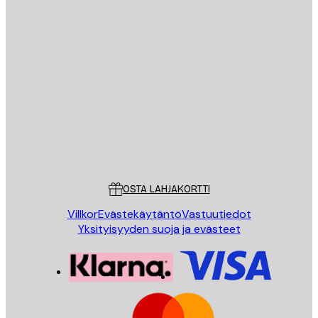
Sähköposti
LÄHETÄ
Store
Poster Store
Asiakaspalvelu
OSTA LAHJAKORTTI
Villkor
Evästekäytäntö
Vastuutiedot
Yksityisyyden suoja ja evästeet