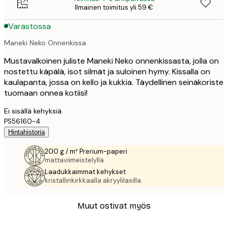
Ilmainen toimitus yli 59 €
Varastossa
Maneki Neko Onnenkissa
Mustavalkoinen juliste Maneki Neko onnenkissasta, jolla on
nostettu käpälä, isot silmät ja suloinen hymy. Kissalla on
kaulapanta, jossa on kello ja kukkia. Täydellinen seinäkoriste
tuomaan onnea kotiisi!
Ei sisällä kehyksiä.
PS56160-4
Hintahistoria
200 g / m² Prerium-paperi
mattaviimeistelyllä.
Laadukkaimmat kehykset
kristallinkirkkaalla akryylilasilla.
Muut ostivat myös