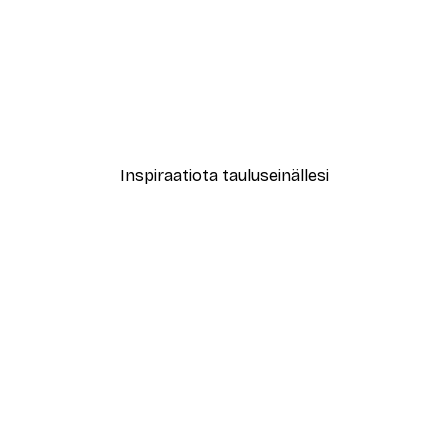
-40%*
o Circle Juliste
Taguchi Tomoki - Tiikerit Ju
16,47 €
27,45 €
Inspiraatiota tauluseinällesi