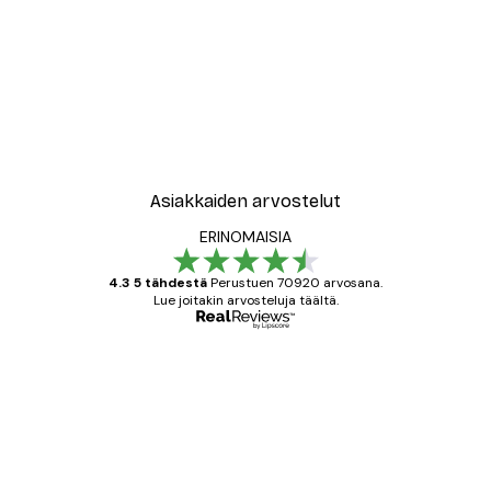
Asiakkaiden arvostelut
ERINOMAISIA
4.3 5 tähdestä
Perustuen 70920 arvosana.
Lue joitakin arvosteluja täältä.
Varmennettu ostaja
asiakkaiden
arvostelut
All good alweys