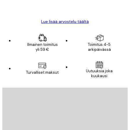
18 touko
Mika S
Lue lisää arvostelu täältä
Ilmainen toimitus
Toimitus 4-5
yli 59 €
arkipäivässä
Uutuuksia joka
Turvalliset maksut
kuukausi
Sähköposti