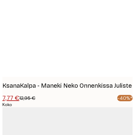
Product
images
KsanaKalpa - Maneki Neko Onnenkissa Juliste
7,77 €
12,95 €
-40%*
Koko