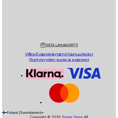
LÄHETÄ
Store
Poster Store
Asiakaspalvelu
OSTA LAHJAKORTTI
Villkor
Evästekäytäntö
Vastuutiedot
Yksityisyyden suoja ja evästeet
Finland (Suomalainen)
Copyright ©
2026
,
Poster Store
AB