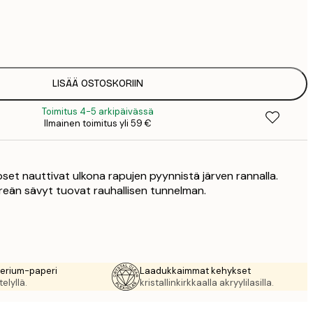
12
2
LISÄÄ OSTOSKORIIN
Toimitus 4-5 arkipäivässä
Ilmainen toimitus yli 59 €
lapset nauttivat ulkona rapujen pyynnistä järven rannalla.
hreän sävyt tuovat rauhallisen tunnelman.
rerium-paperi
Laadukkaimmat kehykset
elyllä.
kristallinkirkkaalla akryylilasilla.