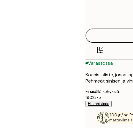
Frame
30x40 cm
options
Varastossa
Kaunis juliste, jossa 
Pehmeät sinisen ja vi
Ei sisällä kehyksiä.
19023-5
Hintahistoria
200 g / m² P
mattaviimeist