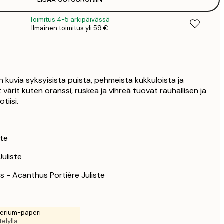
19
3
Toimitus 4-5 arkipäivässä
32
Ilmainen toimitus yli 59 €
6
41
8
49
9
on kuvia syksyisistä puista, pehmeistä kukkuloista ja
t värit kuten oranssi, ruskea ja vihreä tuovat rauhallisen ja
65
131
tiisi.
ste
uliste
s - Acanthus Portière Juliste
rerium-paperi
elyllä.