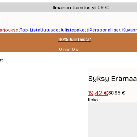
Ilmainen toimitus yli 59 €
Tarjoukset
Top-Lista
Uutuudet
Julistepaketti
Persoonalliset Kuvapr
40% Julisteista*
0 min
0 s
Voimassa
asti:
ti
2026-
08-
09
Syksy Erämaa 
19,42 €
38,85 €
Koko