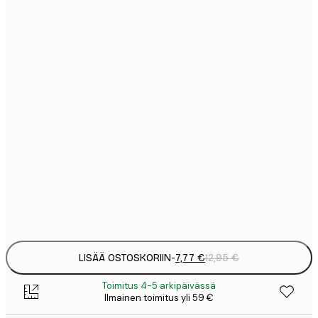
7
21x30 cm
1
12
30x40 cm
2
19
50x70 cm
3
26
70x100 cm
4
64
100x150 cm
Frame
options
LISÄÄ OSTOSKORIIN
-
7,77 €
12,95 €
Toimitus 4-5 arkipäivässä
Ilmainen toimitus yli 59 €