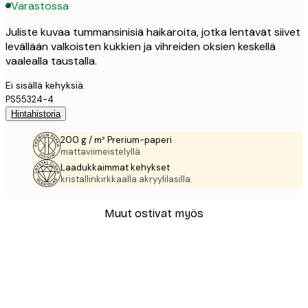
Varastossa
Juliste kuvaa tummansinisiä haikaroita, jotka lentävät siivet
levällään valkoisten kukkien ja vihreiden oksien keskellä
vaalealla taustalla.
Ei sisällä kehyksiä.
PS55324-4
Hintahistoria
200 g / m² Prerium-paperi
mattaviimeistelyllä.
Laadukkaimmat kehykset
kristallinkirkkaalla akryylilasilla.
Muut ostivat myös