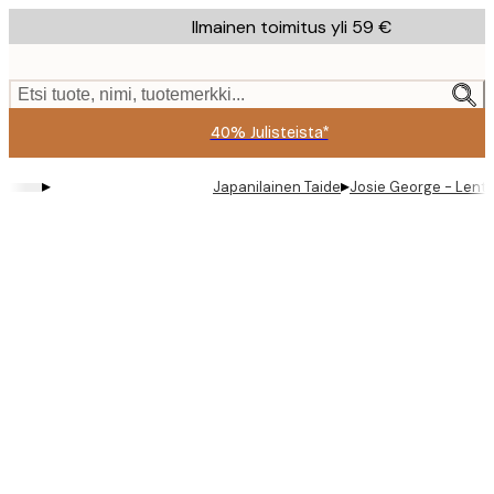
Skip
Ilmainen toimitus yli 59 €
to
main
content.
Etsi tuote, nimi, tuotemerkki...
40% Julisteista*
▸
▸
Japanilainen Taide
Josie George - Lentäv