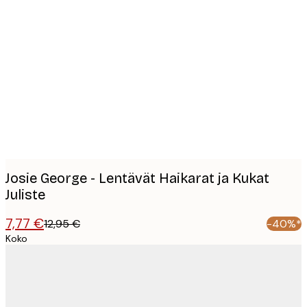
Product
images
Josie George - Lentävät Haikarat ja Kukat
Juliste
7,77 €
12,95 €
-40%*
Koko