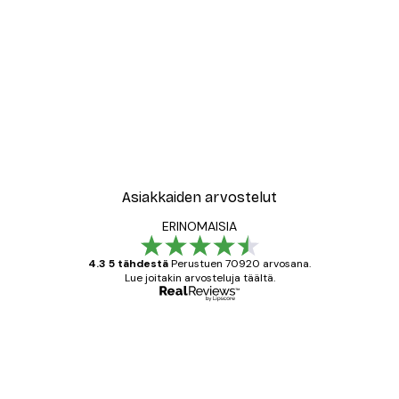
Asiakkaiden arvostelut
ERINOMAISIA
4.3 5 tähdestä
Perustuen 70920 arvosana.
Lue joitakin arvosteluja täältä.
Varmennettu ostaja
asiakkaiden
arvostelut
All good alweys