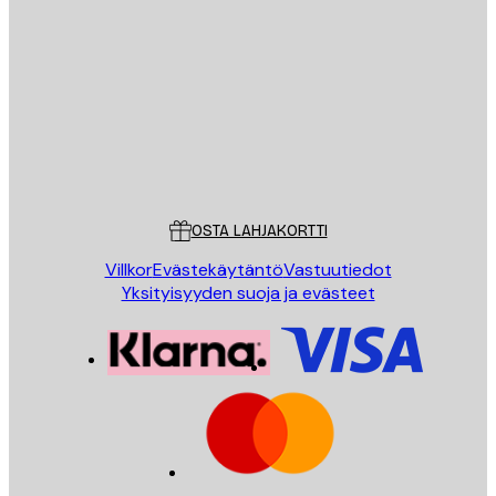
Sähköposti
LÄHETÄ
Store
Poster Store
Asiakaspalvelu
OSTA LAHJAKORTTI
Villkor
Evästekäytäntö
Vastuutiedot
Yksityisyyden suoja ja evästeet