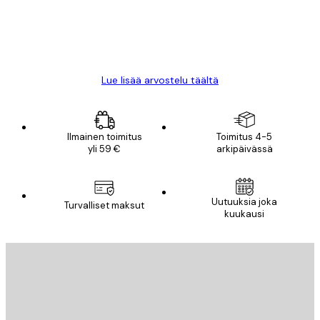
18 touko
Mika S
Lue lisää arvostelu täältä
Ilmainen toimitus
Toimitus 4-5
yli 59 €
arkipäivässä
Uutuuksia joka
Turvalliset maksut
kuukausi