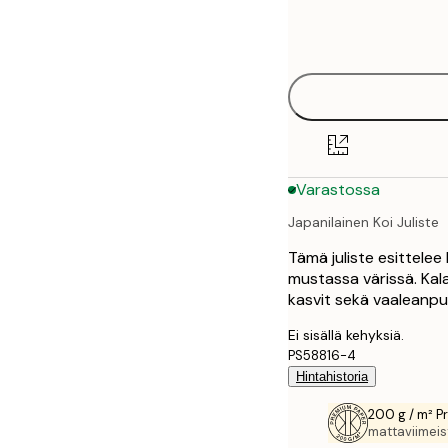
Frame
21x30 cm
options
30x40 cm
50x70 cm
70x100 cm
Varastossa
100x150 cm
Japanilainen Koi Juliste
Tämä juliste esittelee
mustassa värissä. Kala
kasvit sekä vaaleanpu
Ei sisällä kehyksiä.
PS58816-4
Hintahistoria
200 g / m² P
mattaviimeist