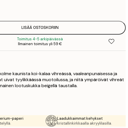
7
1
12
2
19
LISÄÄ OSTOSKORIIN
3
Toimitus 4-5 arkipäivässä
26
Ilmainen toimitus yli 59 €
4
64
 kolme kaunista koi-kalaa vihreässä, vaaleanpunaisessa ja
t uivat tyylikkäässä muotoilussa, ja niitä ympäröivät vihreät
nainen lootuskukka beigellä taustalla.
rerium-paperi
Laadukkaimmat kehykset
elyllä.
kristallinkirkkaalla akryylilasilla.