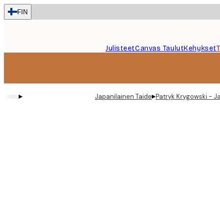
Skip
FIN
to
main
content.
Julisteet
Canvas Taulut
Kehykset
▸
▸
Japanilainen Taide
Patryk Krygowski - Ja