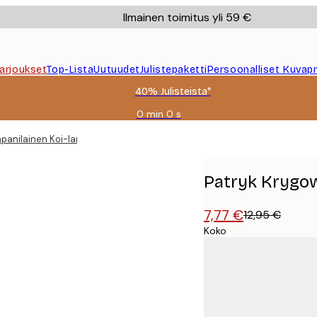
Ilmainen toimitus yli 59 €
Tarjoukset
Top-Lista
Uutuudet
Julistepaketti
Persoonalliset Kuvapr
40% Julisteista*
0 min
0 s
Voimassa
asti:
panilainen Koi-lampi Juliste
2026-
08-
09
Patryk Krygows
7,77 €
12,95 €
Koko