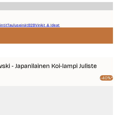
intit
Tauluseinät
B2B
Vinkit & Ideat
ki - Japanilainen Koi-lampi Juliste
-40%*