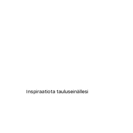
-40%*
Sarah Oliviera - Coastal Train 
Alkaen 7,77 €
12,95 €
Inspiraatiota tauluseinällesi