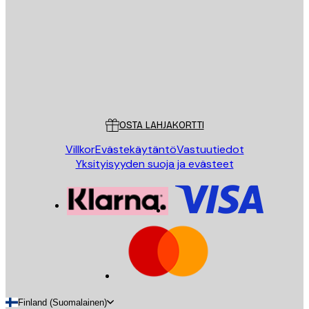
LÄHETÄ
Store
Poster Store
Asiakaspalvelu
OSTA LAHJAKORTTI
Villkor
Evästekäytäntö
Vastuutiedot
Yksityisyyden suoja ja evästeet
Finland (Suomalainen)