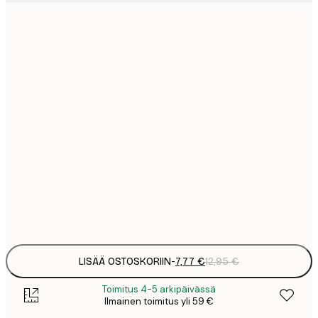
7
21x30 cm
1
12
30x40 cm
2
19
50x70 cm
3
26
70x100 cm
4
64
100x150 cm
Frame
options
LISÄÄ OSTOSKORIIN
-
7,77 €
12,95 €
Toimitus 4-5 arkipäivässä
Ilmainen toimitus yli 59 €