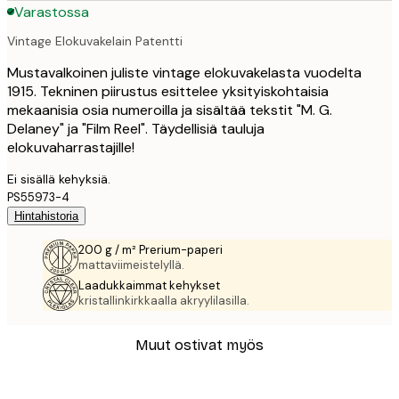
Varastossa
Vintage Elokuvakelain Patentti
Mustavalkoinen juliste vintage elokuvakelasta vuodelta
1915. Tekninen piirustus esittelee yksityiskohtaisia
mekaanisia osia numeroilla ja sisältää tekstit "M. G.
Delaney" ja "Film Reel". Täydellisiä tauluja
elokuvaharrastajille!
Ei sisällä kehyksiä.
PS55973-4
Hintahistoria
200 g / m² Prerium-paperi
mattaviimeistelyllä.
Laadukkaimmat kehykset
kristallinkirkkaalla akryylilasilla.
Muut ostivat myös