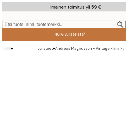
Skip
Ilmainen toimitus yli 59 €
to
main
content.
Etsi tuote, nimi, tuotemerkki...
40% Julisteista*
▸
▸
Julisteet
Andreas Magnusson - Vintage Filminkelan