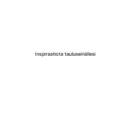
-40%*
le No2 Juliste
Muotikatu Juliste
Alkaen 7,77 €
12,95 €
Inspiraatiota tauluseinällesi