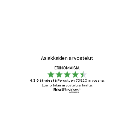
Asiakkaiden arvostelut
ERINOMAISIA
4.3 5 tähdestä
Perustuen 70920 arvosana.
Lue joitakin arvosteluja täältä.
Varmennettu ostaja
asiakkaiden
arvostelut
All good alweys