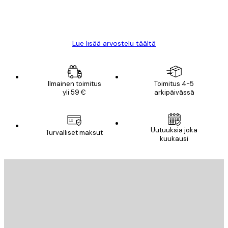
18 touko
Mika S
Lue lisää arvostelu täältä
Ilmainen toimitus
Toimitus 4-5
yli 59 €
arkipäivässä
Uutuuksia joka
Turvalliset maksut
kuukausi
Sähköposti