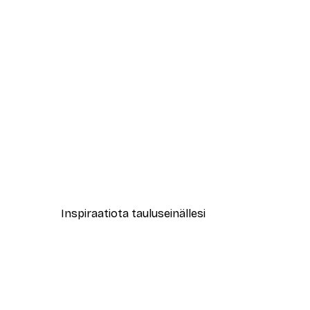
-40%*
Pienet Valkoiset Kukat Juliste
Alkaen 7,77 €
12,95 €
Inspiraatiota tauluseinällesi