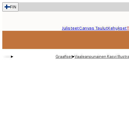
Skip
FIN
to
main
content.
Julisteet
Canvas Taulut
Kehykset
▸
▸
Graafiset
Vaaleanpunainen Kasvi Illustra