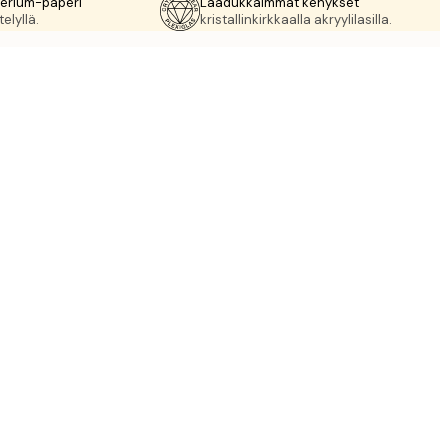
rerium-paperi
Laadukkaimmat kehykset
elyllä.
kristallinkirkkaalla akryylilasilla.