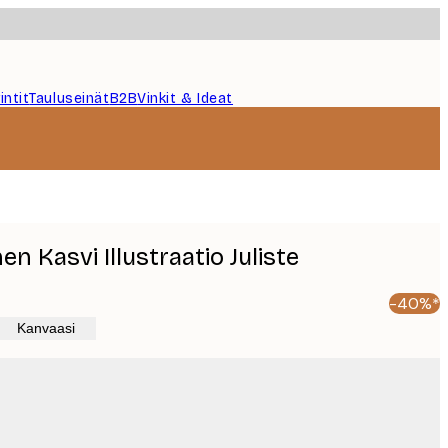
intit
Tauluseinät
B2B
Vinkit & Ideat
n Kasvi Illustraatio Juliste
-40%*
Kanvaasi