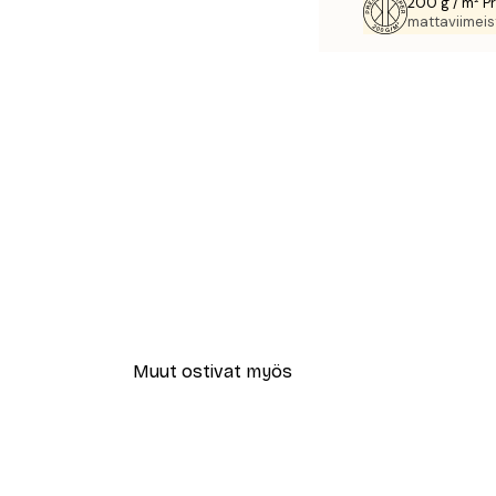
200 g / m² P
mattaviimeist
Muut ostivat myös