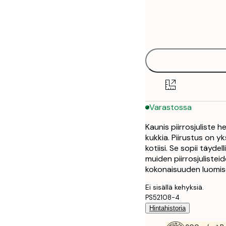
Frame
21x30 cm
options
30x40 cm
50x70 cm
Varastossa
Kaunis piirrosjuliste 
kukkia. Piirustus on y
kotiisi. Se sopii täyd
muiden piirrosjuliste
kokonaisuuden luomise
Ei sisällä kehyksiä.
PS52108-4
Hintahistoria