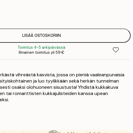
7
1
12
2
19
LISÄÄ OSTOSKORIIN
3
Toimitus 4-5 arkipäivässä
Ilmainen toimitus yli 59 €
herkästä vihreästä kasvista, jossa on pieniä vaaleanpunaisia
ksityiskohtainen ja luo tyylikkään sekä herkän tunnelman
ellisesti osaksi olohuoneen sisustusta! Yhdistä kukkakuva
iden tai romanttisten kukkajulisteiden kanssa upean
ksi.