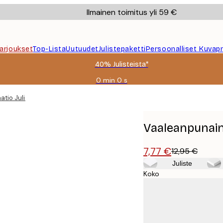
Ilmainen toimitus yli 59 €
Tarjoukset
Top-Lista
Uutuudet
Julistepaketti
Persoonalliset Kuvapr
40% Julisteista*
0 min
0 s
Voimassa
asti:
atio Juliste
2026-
08-
09
Vaaleanpunaine
7,77 €
12,95 €
Juliste
Koko