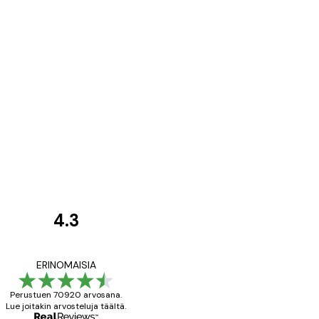
4.3
asiakkaiden
arvostelut
All good alweys
ERINOMAISIA
Perustuen 70920 arvosana.
Lue joitakin arvosteluja täältä.
18 touko