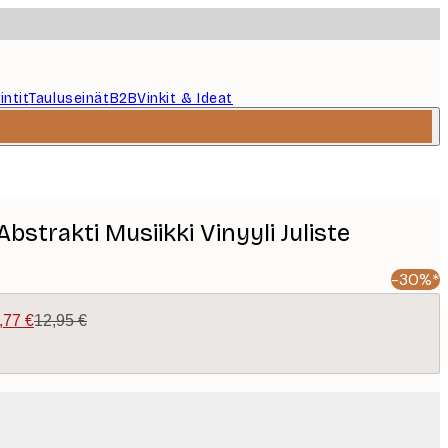
intit
Tauluseinät
B2B
Vinkit & Ideat
bstrakti Musiikki Vinyyli Juliste
-30%*
,77 €
12,95 €