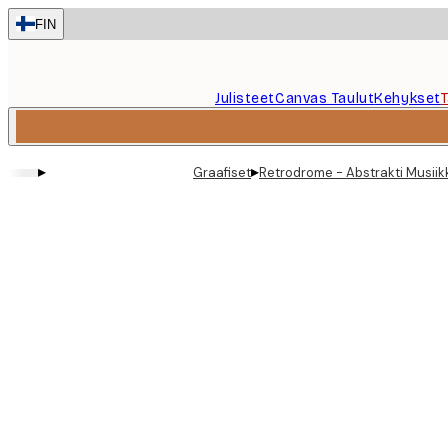
Skip
FIN
to
main
content.
Julisteet
Canvas Taulut
Kehykset
▸
▸
Graafiset
Retrodrome - Abstrakti Musiikki