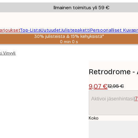
Ilmainen toimitus yli 59 €
Tarjoukset
Top-Lista
Uutuudet
Julistepaketti
Persoonalliset Kuvapr
30% julisteista & 15% kehyksistä*
0 min
0 s
Voimassa
asti:
 Vinyyli Juliste
2026-
08-
06
Retrodrome - A
9,07 €
12,95 €
Aktivoi jäsenhintasi
|
7
Koko