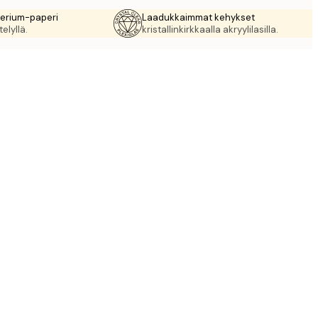
rerium-paperi
Laadukkaimmat kehykset
elyllä.
kristallinkirkkaalla akryylilasilla.