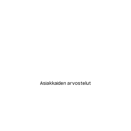
-30%*
Florent Bodart - Vintage Synth
Alkaen 9,07 €
12,95 €
Asiakkaiden arvostelut