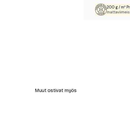
200 g / m² P
mattaviimeist
Muut ostivat myös