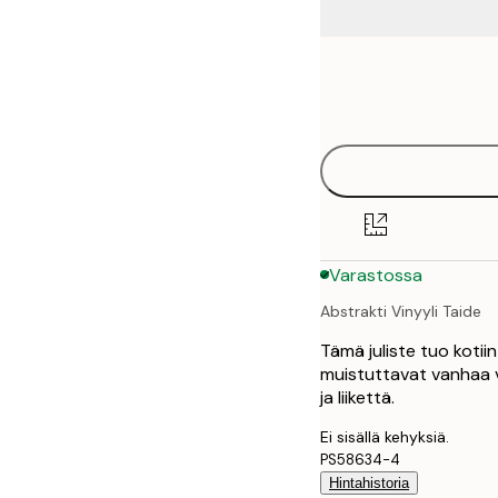
Frame
21x30 cm
options
30x40 cm
40x50 cm
50x70 cm
Varastossa
70x100 cm
Abstrakti Vinyyli Taide
100x150 cm
Tämä juliste tuo kotii
muistuttavat vanhaa vi
ja liikettä.
Ei sisällä kehyksiä.
PS58634-4
Hintahistoria