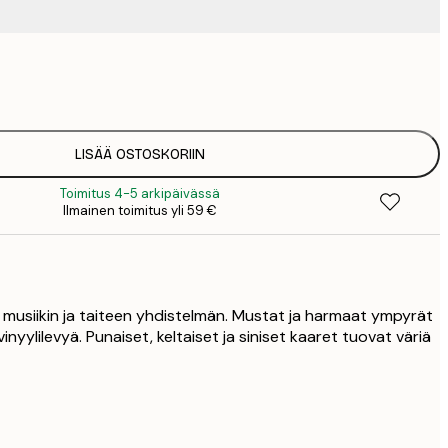
9
1
15
2
19
LISÄÄ OSTOSKORIIN
2
Toimitus 4-5 arkipäivässä
23
Ilmainen toimitus yli 59 €
3
30
4
75
n musiikin ja taiteen yhdistelmän. Mustat ja harmaat ympyrät
nyylilevyä. Punaiset, keltaiset ja siniset kaaret tuovat väriä