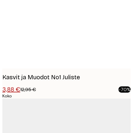
Product
images
Kasvit ja Muodot No1 Juliste
3,88 €
12,95 €
-70%
Koko