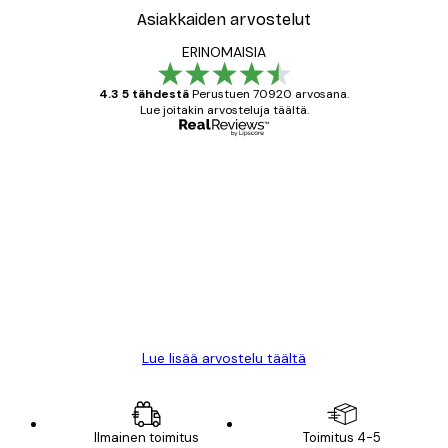
Asiakkaiden arvostelut
ERINOMAISIA
4.3 5 tähdestä
Perustuen 70920 arvosana.
Lue joitakin arvosteluja täältä.
Varmennettu ostaja
asiakkaiden
arvostelut
All good alweys
18 touko
Mika S
Lue lisää arvostelu täältä
Ilmainen toimitus
Toimitus 4-5