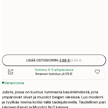
3
21x30 cm
1
5
30x40 cm
2
8
50x70 cm
3
Frame
options
LISÄÄ OSTOSKORIIN
-
3,88 €
12,95 €
Toimitus 4-5 arkipäivässä
Ilmainen toimitus yli 59 €
Varastossa
Juliste, jossa on kuvitus tummasta kasvinlehdestä, jota
ympäröivät viivat ja muodot beigen väreissä. Luo moderni
ja tyylikäs teema kotiisi tällä taidejulisteella. Täydellinen pari
julisteen Kasvit ja Muodot No2 kanssa.