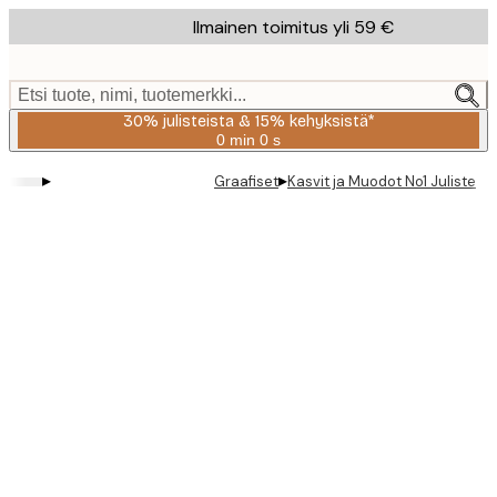
Skip
Ilmainen toimitus yli 59 €
to
main
content.
Etsi tuote, nimi, tuotemerkki...
30% julisteista & 15% kehyksistä*
0 min
0 s
Voimassa
asti:
▸
▸
Graafiset
Kasvit ja Muodot No1 Juliste
2026-
08-
06