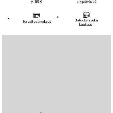
yli 59 €
arkipäivässä
Uutuuksia joka
Turvalliset maksut
kuukausi
Sähköposti
LÄHETÄ
Store
Poster Store
Asiakaspalvelu