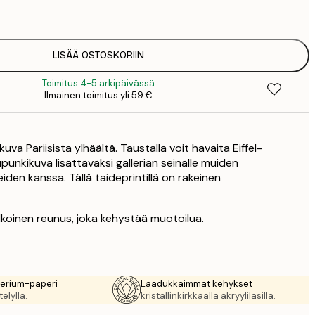
2
8
3
LISÄÄ OSTOSKORIIN
Toimitus 4-5 arkipäivässä
Ilmainen toimitus yli 59 €
kuva Pariisista ylhäältä. Taustalla voit havaita Eiffel-
upunkikuva lisättäväksi gallerian seinälle muiden
eiden kanssa. Tällä taideprintillä on rakeinen
lkoinen reunus, joka kehystää muotoilua.
rerium-paperi
Laadukkaimmat kehykset
elyllä.
kristallinkirkkaalla akryylilasilla.