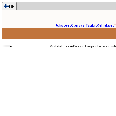
Skip
FIN
to
main
content.
Julisteet
Canvas Taulut
Kehykset
▸
▸
Arkkitehtuuri
Pariisin kaupunkikuvajulist