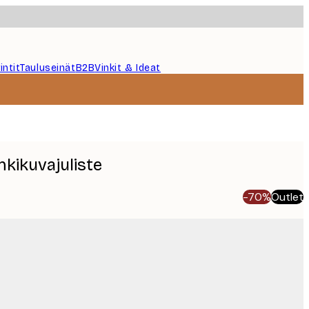
intit
Tauluseinät
B2B
Vinkit & Ideat
nkikuvajuliste
-70%
Outlet