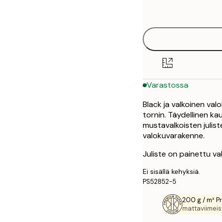
options
50x70 cm
Varastossa
Black ja valkoinen valo
tornin. Täydellinen ka
mustavalkoisten julist
valokuvarakenne.
Juliste on painettu va
Ei sisällä kehyksiä.
PS52852-5
200 g / m² P
mattaviimeist