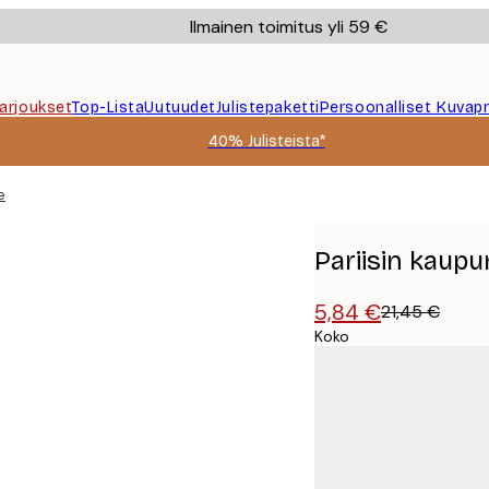
Ilmainen toimitus yli 59 €
Tarjoukset
Top-Lista
Uutuudet
Julistepaketti
Persoonalliset Kuvapr
40% Julisteista*
e
Pariisin kaupu
5,84 €
21,45 €
Koko