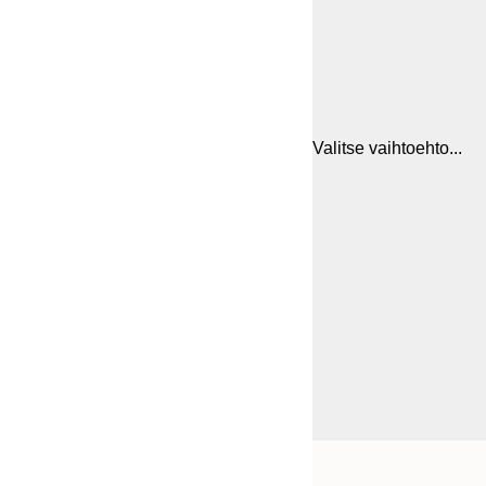
Valitse vaihtoehto...
Frame
30x40 cm