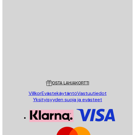
Sähköposti
LÄHETÄ
Store
Poster Store
Asiakaspalvelu
OSTA LAHJAKORTTI
Villkor
Evästekäytäntö
Vastuutiedot
Yksityisyyden suoja ja evästeet