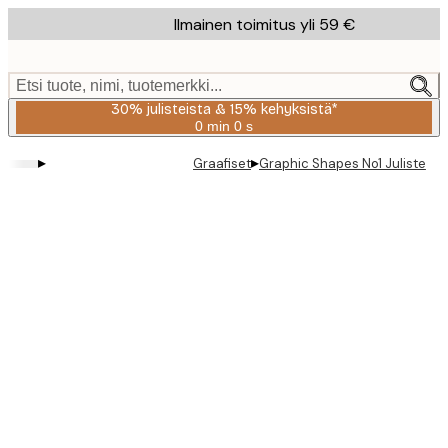
Skip
Ilmainen toimitus yli 59 €
to
main
content.
Etsi tuote, nimi, tuotemerkki...
30% julisteista & 15% kehyksistä*
0 min
0 s
Voimassa
asti:
▸
▸
Graafiset
Graphic Shapes No1 Juliste
2026-
08-
06