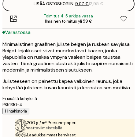
LISÄÄ OSTOSKORIIN
-
9,07 €
12,95 €
Toimitus 4-5 arkipäivässä
Ilmainen toimitus yli 59 €
Varastossa
Minimalistinen graafinen juliste beigen ja ruskean sävyissä.
Beiget linjakkaiset viivat muodostavat kaaren, jonka
yläpuolella on ruskea ympyrä vaalean beigeä taustaa
vasten. Tämä graafinen abstrakti juliste sopii erinomaisesti
moderniin ja minimalistiseen sisutukseen.
Julisteeseen on painettu kapea valkoinen reunus, joka
kehystää julisteen kuvan kauniisti ja korostaa sen motiivia.
Ei sisällä kehyksiä.
PS51310-4
Hintahistoria
200 g / m² Prerium-paperi
mattaviimeistelyllä.
Laadukkaimmat kehykset