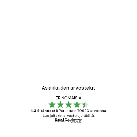
Asiakkaiden arvostelut
ERINOMAISIA
4.3 5 tähdestä
Perustuen 70920 arvosana.
Lue joitakin arvosteluja täältä.
Varmennettu ostaja
asiakkaiden