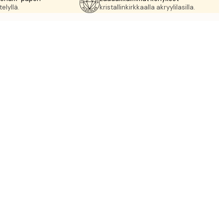
elyllä.
kristallinkirkkaalla akryylilasilla.