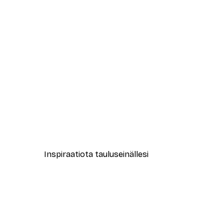
-40%*
Amsterdam Flower Market -jul
Alkaen 12,87 €
21,45 €
Inspiraatiota tauluseinällesi