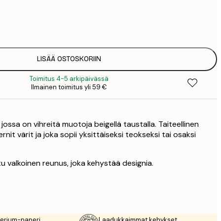
7
1
12
2
16
LISÄÄ OSTOSKORIIN
2
Toimitus 4-5 arkipäivässä
19
Ilmainen toimitus yli 59 €
3
 jossa on vihreitä muotoja beigellä taustalla. Taiteellinen
nit värit ja joka sopii yksittäiseksi teokseksi tai osaksi
u valkoinen reunus, joka kehystää designia.
rerium-paperi
Laadukkaimmat kehykset