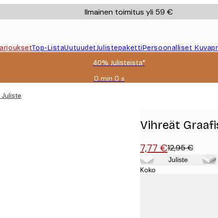
Ilmainen toimitus yli 59 €
Tarjoukset
Top-Lista
Uutuudet
Julistepaketti
Persoonalliset Kuvapr
40% Julisteista*
0 min
0 s
Voimassa
asti:
Juliste
2026-
08-
09
Vihreät Graafi
7,77 €
12,95 €
Juliste
Koko