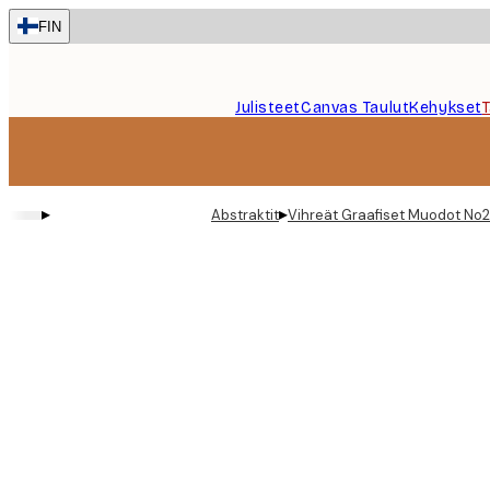
Skip
FIN
to
main
content.
Julisteet
Canvas Taulut
Kehykset
▸
▸
Abstraktit
Vihreät Graafiset Muodot No2 