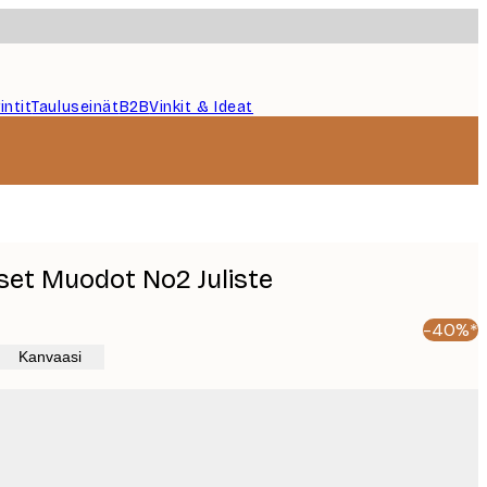
intit
Tauluseinät
B2B
Vinkit & Ideat
set Muodot No2 Juliste
-40%*
Kanvaasi