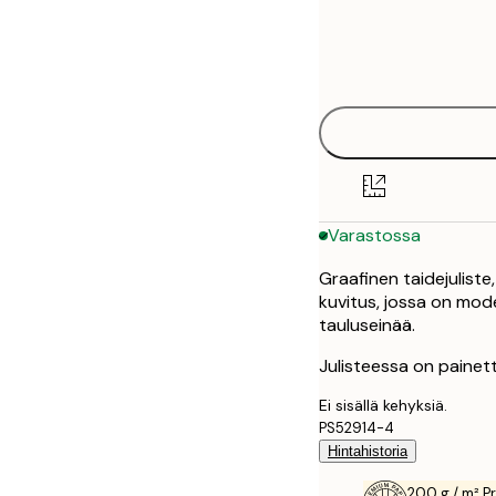
Frame
21x30 cm
options
30x40 cm
40x50 cm
50x70 cm
Varastossa
Graafinen taidejuliste,
kuvitus, jossa on moder
tauluseinää.
Julisteessa on painett
Ei sisällä kehyksiä.
PS52914-4
Hintahistoria
200 g / m² P