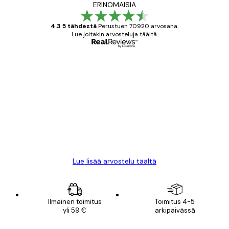
ERINOMAISIA
4.3 5 tähdestä
Perustuen 70920 arvosana.
Lue joitakin arvosteluja täältä.
Varmennettu ostaja
asiakkaiden
arvostelut
All good alweys
18 touko
Mika S
Lue lisää arvostelu täältä
Ilmainen toimitus
Toimitus 4-5
yli 59 €
arkipäivässä