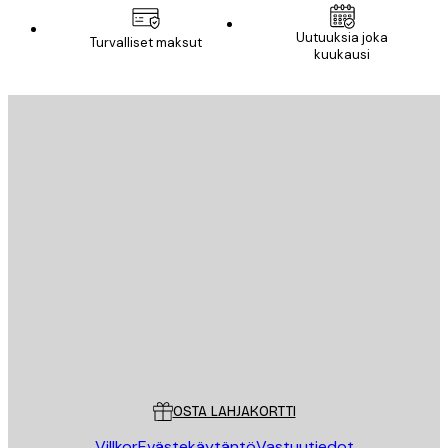
Uutuuksia joka
Turvalliset maksut
kuukausi
Sähköposti
LÄHETÄ
Store
Poster Store
Asiakaspalvelu
OSTA LAHJAKORTTI
Villkor
Evästekäytäntö
Vastuutiedot