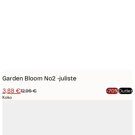
Product
images
Garden Bloom No2 -juliste
3,88 €
12,95 €
-70%
Outlet
Koko