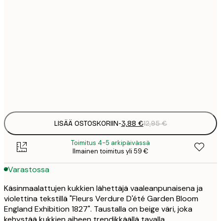
3
21x30 cm
1
5
30x40 cm
2
8
50x70 cm
3
Frame
options
LISÄÄ OSTOSKORIIN
-
3,88 €
12,95 €
Toimitus 4-5 arkipäivässä
Ilmainen toimitus yli 59 €
Varastossa
Käsinmaalattujen kukkien lähettäjä vaaleanpunaisena ja
violettina tekstillä "Fleurs Verdure D'été Garden Bloom
England Exhibition 1827". Taustalla on beige väri, joka
kehystää kukkien aiheen trendikkäällä tavalla.