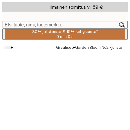
Skip
Ilmainen toimitus yli 59 €
to
main
content.
Etsi tuote, nimi, tuotemerkki...
30% julisteista & 15% kehyksistä*
0 min
0 s
Voimassa
asti:
▸
▸
Graafiset
Garden Bloom No2 -juliste
2026-
08-
06