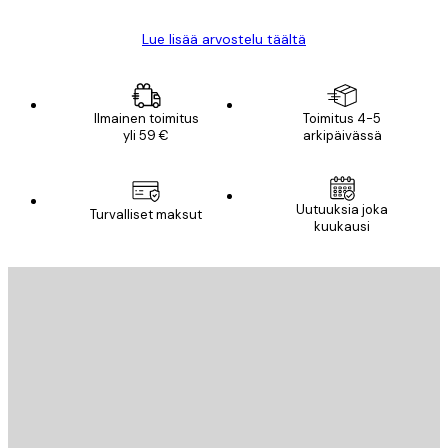
Lue lisää arvostelu täältä
Ilmainen toimitus
Toimitus 4-5
yli 59 €
arkipäivässä
Uutuuksia joka
Turvalliset maksut
kuukausi
Sähköposti
LÄHETÄ