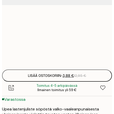
3
21x30 cm
1
5
30x40 cm
2
8
50x70 cm
3
Frame
options
LISÄÄ OSTOSKORIIN
-
3,88 €
12,95 €
Toimitus 4-5 arkipäivässä
Ilmainen toimitus yli 59 €
Varastossa
Upea lastenjuliste söpöstä valko-vaaleanpunaisesta