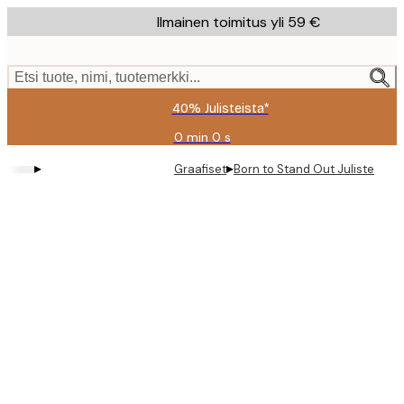
Skip
Ilmainen toimitus yli 59 €
to
main
content.
Etsi tuote, nimi, tuotemerkki...
40% Julisteista*
0 min
0 s
Voimassa
asti:
▸
▸
Graafiset
Born to Stand Out Juliste
2026-
08-
09