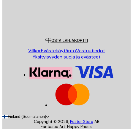
Store
Poster Store
Asiakaspalvelu
OSTA LAHJAKORTTI
Villkor
Evästekäytäntö
Vastuutiedot
Yksityisyyden suoja ja evästeet
Finland (Suomalainen)
Copyright ©
2026
,
Poster Store
AB
Fantastic Art. Happy Prices.