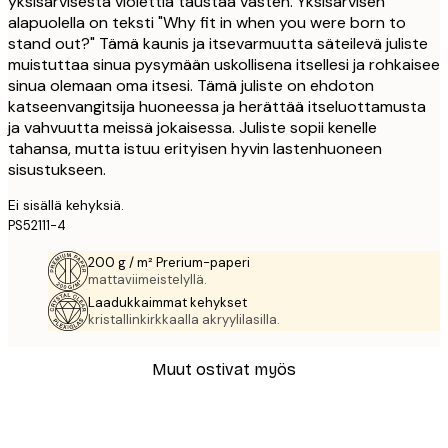
yksisarvisesta violettia taustaa vasten. Yksisarvisen
alapuolella on teksti "Why fit in when you were born to
stand out?" Tämä kaunis ja itsevarmuutta säteilevä juliste
muistuttaa sinua pysymään uskollisena itsellesi ja rohkaisee
sinua olemaan oma itsesi. Tämä juliste on ehdoton
katseenvangitsija huoneessa ja herättää itseluottamusta
ja vahvuutta meissä jokaisessa. Juliste sopii kenelle
tahansa, mutta istuu erityisen hyvin lastenhuoneen
sisustukseen.
Ei sisällä kehyksiä.
PS52111-4
200 g / m² Prerium-paperi
mattaviimeistelyllä.
Laadukkaimmat kehykset
kristallinkirkkaalla akryylilasilla.
Muut ostivat myös