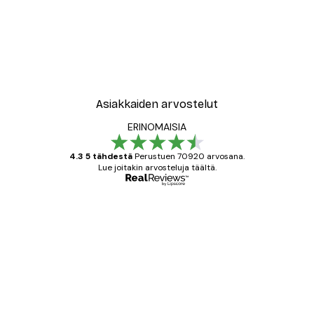
Asiakkaiden arvostelut
ERINOMAISIA
4.3 5 tähdestä
Perustuen 70920 arvosana.
Lue joitakin arvosteluja täältä.
Varmennettu ostaja
asiakkaiden
arvostelut
All good alweys
18 touko
Mika S