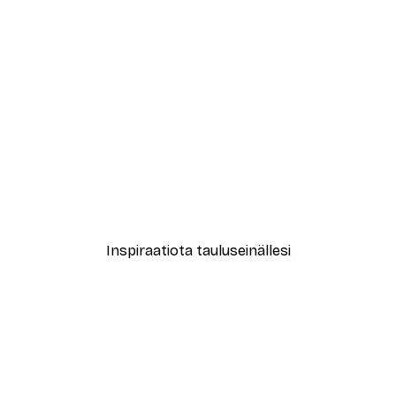
-40%*
le No2 Juliste
Muotikatu Juliste
Alkaen 7,77 €
12,95 €
Inspiraatiota tauluseinällesi