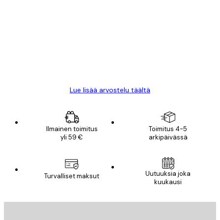
asiakkaiden
arvostelut
All good alweys
18 touko
Mika S
Lue lisää arvostelu täältä
Ilmainen toimitus
Toimitus 4-5
yli 59 €
arkipäivässä
Uutuuksia joka
Turvalliset maksut
kuukausi