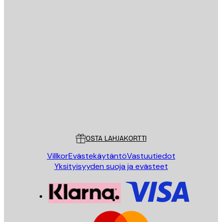
Sähköposti
LÄHETÄ
Store
Poster Store
Asiakaspalvelu
OSTA LAHJAKORTTI
Villkor
Evästekäytäntö
Vastuutiedot
Yksityisyyden suoja ja evästeet