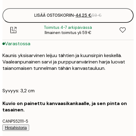
LISÄÄ OSTOSKORIIN
-
44,25 €
59 €
Toimitus 4-7 arkipäivässä
Ilmainen toimitus yli 59 €
Varastossa
Kaunis yksisarvinen leijuu tähtien ja kuunsirpin keskellä.
Vaaleanpunainen sarvi ja purppuranvärinen harja luovat
taianomaisen tunnelman tähän kanvastauluun.
Syvyys: 3,2 cm
Kuvio on painettu kanvaasikankaalle, ja sen pinta on
tasainen.
CANPS52111-5
Hintahistoria