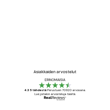
Asiakkaiden arvostelut
ERINOMAISIA
4.3 5 tähdestä
Perustuen 70920 arvosana.
Lue joitakin arvosteluja täältä.
Varmennettu ostaja