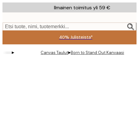
Skip
Ilmainen toimitus yli 59 €
to
main
content.
Etsi tuote, nimi, tuotemerkki...
40% Julisteista*
▸
▸
Canvas Taulut
Born to Stand Out Kanvaasi