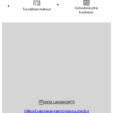
Uutuuksia joka
Turvalliset maksut
kuukausi
Sähköposti
LÄHETÄ
Store
Poster Store
Asiakaspalvelu
OSTA LAHJAKORTTI
Villkor
Evästekäytäntö
Vastuutiedot