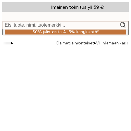
Skip
Ilmainen toimitus yli 59 €
to
main
content.
Etsi tuote, nimi, tuotemerkki...
30% julisteista & 15% kehyksistä*
▸
▸
Eläimet ja hyönteiset
Villi ylämaan karjaj