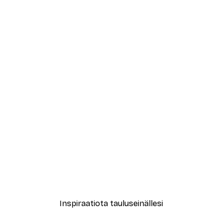
-30%*
Juliste
New York City Juliste
Alkaen 9,07 €
12,95 €
Inspiraatiota tauluseinällesi