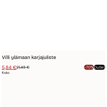
Product
images
Villi ylämaan karjajuliste
5,84 €
21,45 €
-70%
Outlet
Koko