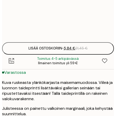
8
50x70 cm
3
Frame
options
LISÄÄ OSTOSKORIIN
-
5,84 €
21,45 €
Toimitus 4-5 arkipäivässä
Ilmainen toimitus yli 59 €
Varastossa
Kuva ruskeasta ylänkökarjasta maisemamuodossa. Viileä ja
luonnon taideprintti lisättäväksi gallerian seinään tai
ripustettavaksi itsestään! Tällä taideprintillä on rakeinen
valokuvarakenne.
Julisteessa on painettu valkoinen marginaali, joka kehystää
suunnittelua.