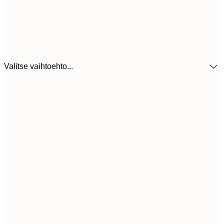
Valitse vaihtoehto...
5
30x40 cm
2