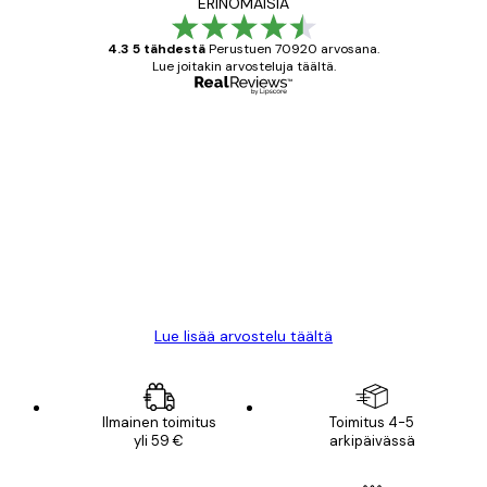
ERINOMAISIA
4.3 5 tähdestä
Perustuen 70920 arvosana.
Lue joitakin arvosteluja täältä.
Varmennettu ostaja
asiakkaiden
arvostelut
All good alweys
18 touko
Mika S
Lue lisää arvostelu täältä
Ilmainen toimitus
Toimitus 4-5
yli 59 €
arkipäivässä