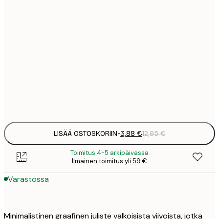
3
21x30 cm
1
5
30x40 cm
2
8
50x70 cm
3
Frame
options
LISÄÄ OSTOSKORIIN
-
3,88 €
12,95 €
Toimitus 4-5 arkipäivässä
Ilmainen toimitus yli 59 €
Varastossa
Minimalistinen graafinen juliste valkoisista viivoista, jotka