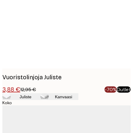
Product
images
Vuoristolinjoja Juliste
3,88 €
12,95 €
-70%
Outlet
Juliste
Kanvaasi
Koko