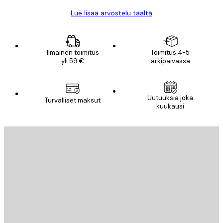
Lue lisää arvostelu täältä
Ilmainen toimitus
Toimitus 4-5
yli 59 €
arkipäivässä
Uutuuksia joka
Turvalliset maksut
kuukausi
Sähköposti
LÄHETÄ