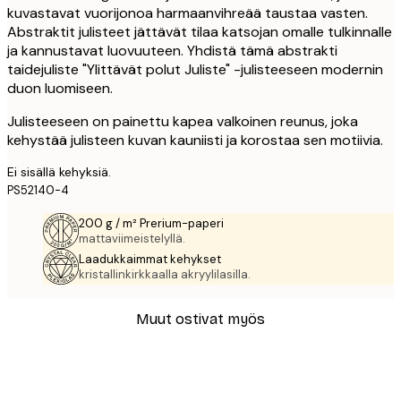
kuvastavat vuorijonoa harmaanvihreää taustaa vasten.
Abstraktit julisteet jättävät tilaa katsojan omalle tulkinnalle
ja kannustavat luovuuteen. Yhdistä tämä abstrakti
taidejuliste "Ylittävät polut Juliste" -julisteeseen modernin
duon luomiseen.
Julisteeseen on painettu kapea valkoinen reunus, joka
kehystää julisteen kuvan kauniisti ja korostaa sen motiivia.
Ei sisällä kehyksiä.
PS52140-4
200 g / m² Prerium-paperi
mattaviimeistelyllä.
Laadukkaimmat kehykset
kristallinkirkkaalla akryylilasilla.
Muut ostivat myös