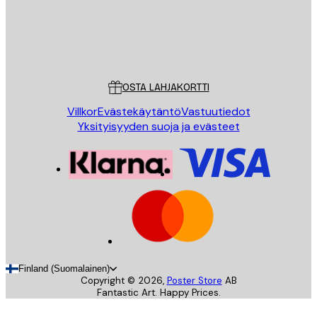
Store
Poster Store
Asiakaspalvelu
OSTA LAHJAKORTTI
Villkor
Evästekäytäntö
Vastuutiedot
Yksityisyyden suoja ja evästeet
Finland (Suomalainen)
Copyright ©
2026
,
Poster Store
AB
Fantastic Art. Happy Prices.