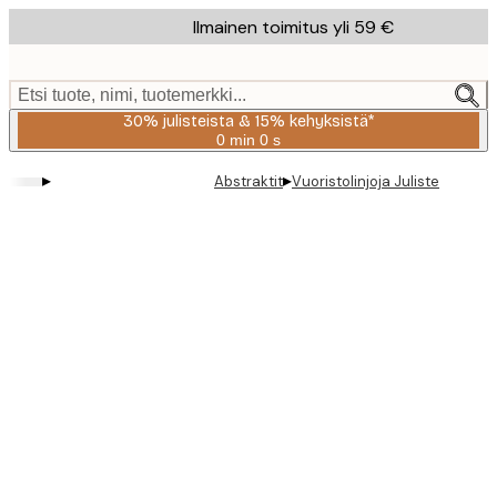
Skip
Ilmainen toimitus yli 59 €
to
main
content.
Etsi tuote, nimi, tuotemerkki...
30% julisteista & 15% kehyksistä*
0 min
0 s
Voimassa
asti:
▸
▸
Abstraktit
Vuoristolinjoja Juliste
2026-
08-
06