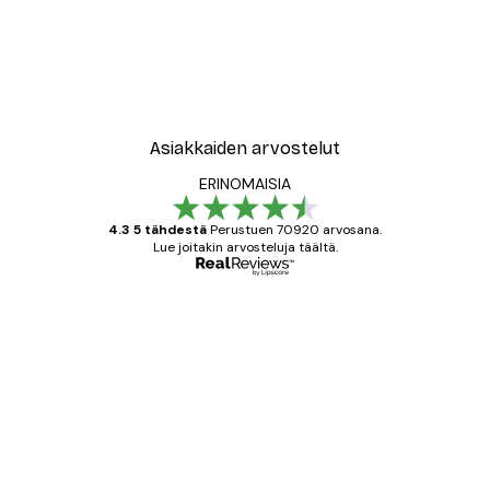
Asiakkaiden arvostelut
ERINOMAISIA
4.3 5 tähdestä
Perustuen 70920 arvosana.
Lue joitakin arvosteluja täältä.
Varmennettu ostaja
asiakkaiden
arvostelut
All good alweys
18 touko
Mika S