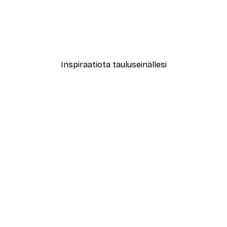
-30%*
ste No2
Espresso Näkymä Juliste
Alkaen 9,07 €
12,95 €
Inspiraatiota tauluseinällesi