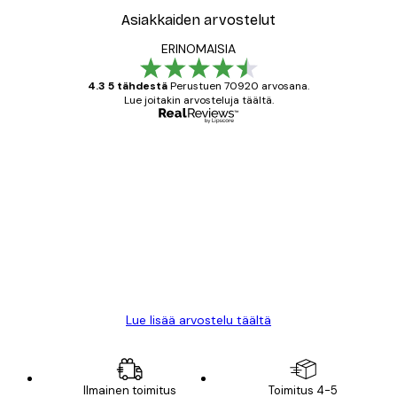
Asiakkaiden arvostelut
ERINOMAISIA
4.3 5 tähdestä
Perustuen 70920 arvosana.
Lue joitakin arvosteluja täältä.
Varmennettu ostaja
asiakkaiden
arvostelut
All good alweys
18 touko
Mika S
Lue lisää arvostelu täältä
Ilmainen toimitus
Toimitus 4-5