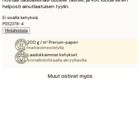
helposti ainutlaatuisen tyylin.
Ei sisällä kehyksiä.
PS52378-4
Hintahistoria
200 g / m² Prerium-paperi
mattaviimeistelyllä.
Laadukkaimmat kehykset
kristallinkirkkaalla akryylilasilla.
Muut ostivat myös