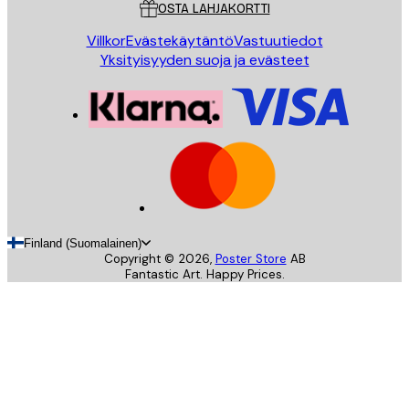
OSTA LAHJAKORTTI
Villkor
Evästekäytäntö
Vastuutiedot
Yksityisyyden suoja ja evästeet
Finland (Suomalainen)
Copyright ©
2026
,
Poster Store
AB
Fantastic Art. Happy Prices.