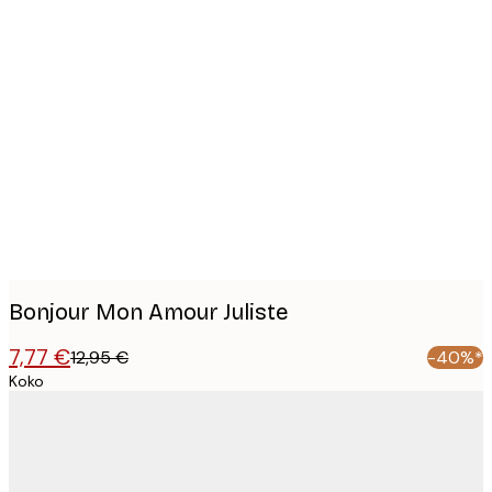
Product
images
Bonjour Mon Amour Juliste
7,77 €
12,95 €
-40%*
Koko