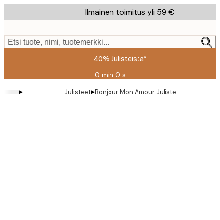
Skip
Ilmainen toimitus yli 59 €
to
main
content.
Etsi tuote, nimi, tuotemerkki...
40% Julisteista*
0 min
0 s
Voimassa
asti:
▸
▸
Julisteet
Bonjour Mon Amour Juliste
2026-
08-
09