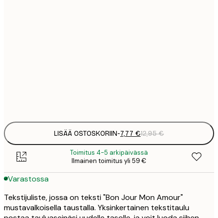
7
21x30 cm
1
12
30x40 cm
2
19
50x70 cm
3
Frame
options
LISÄÄ OSTOSKORIIN
-
7,77 €
12,95 €
Toimitus 4-5 arkipäivässä
Ilmainen toimitus yli 59 €
Varastossa
Tekstijuliste, jossa on teksti "Bon Jour Mon Amour"
mustavalkoisella taustalla. Yksinkertainen tekstitaulu
nostaa tauluaseinäsi uudelle tasolle, ja voit luoda siihen