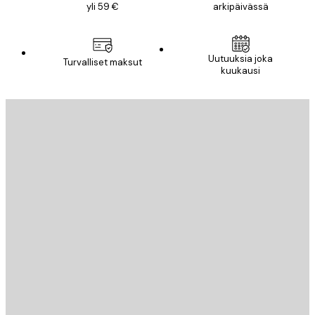
yli 59 €
arkipäivässä
Uutuuksia joka
Turvalliset maksut
kuukausi
Sähköposti
LÄHETÄ
Store
Poster Store
Asiakaspalvelu