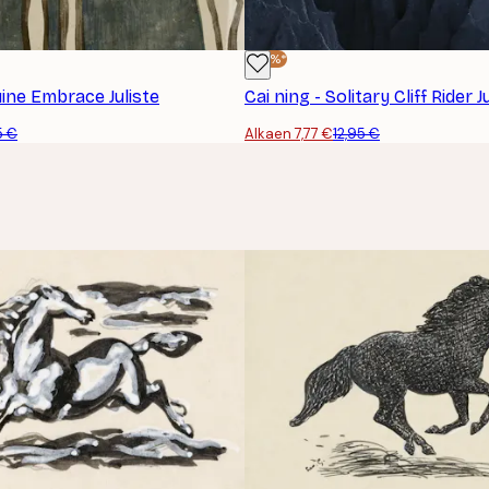
-40%*
uine Embrace Juliste
Cai ning - Solitary Cliff Rider J
5 €
Alkaen 7,77 €
12,95 €