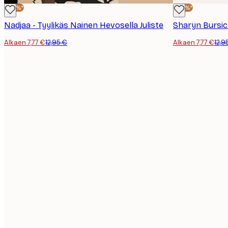
-40%*
-40%*
Nadjaa - Tyylikäs Nainen Hevosella Juliste
Sharyn Bursic
Alkaen 7,77 €
12,95 €
Alkaen 7,77 €
12,9