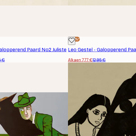
-40%*
Galopperend Paard No2 Juliste
Leo Gestel - Galopperend Paar
5 €
Alkaen 7,77 €
12,95 €