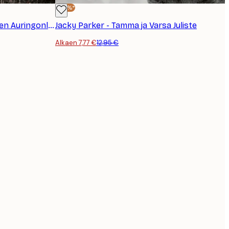
-40%*
Gabriel Jakab - Ruskea Hevonen Auringonlaskussa Juliste
Jacky Parker - Tamma ja Varsa Juliste
Alkaen 7,77 €
12,95 €