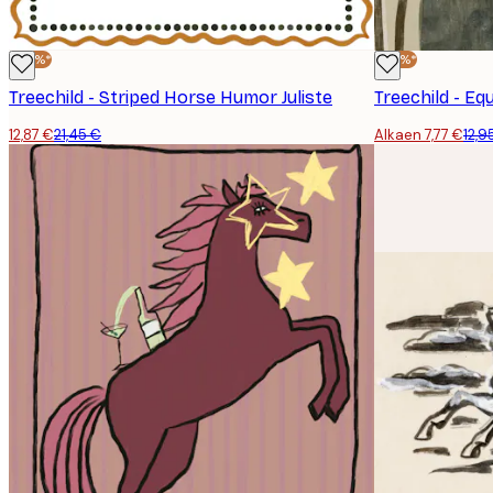
-40%*
-40%*
Treechild - Striped Horse Humor Juliste
Treechild - Eq
12,87 €
21,45 €
Alkaen 7,77 €
12,9