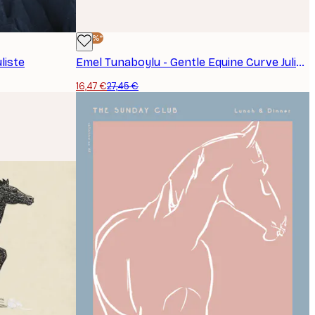
-40%*
uliste
Emel Tunaboylu - Gentle Equine Curve Juliste
16,47 €
27,45 €