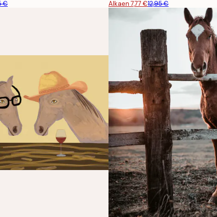
5 €
Alkaen 7,77 €
12,95 €