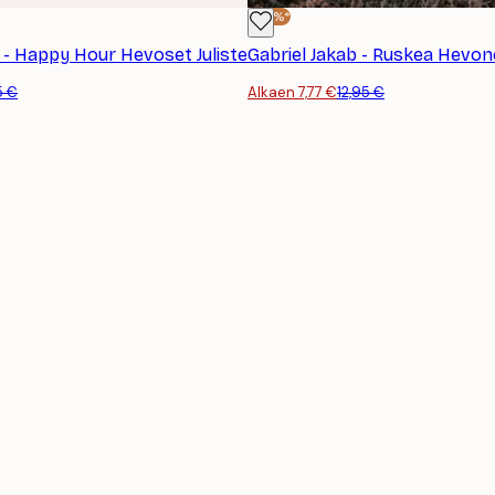
-40%*
 - Happy Hour Hevoset Juliste
5 €
Alkaen 7,77 €
12,95 €