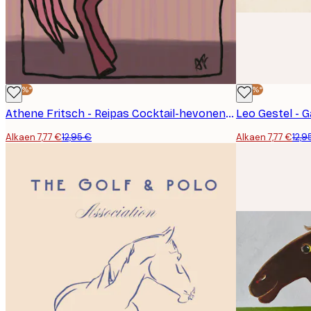
-40%*
-40%*
Athene Fritsch - Reipas Cocktail-hevonen Juliste
Leo Gestel - 
Alkaen 7,77 €
12,95 €
Alkaen 7,77 €
12,9