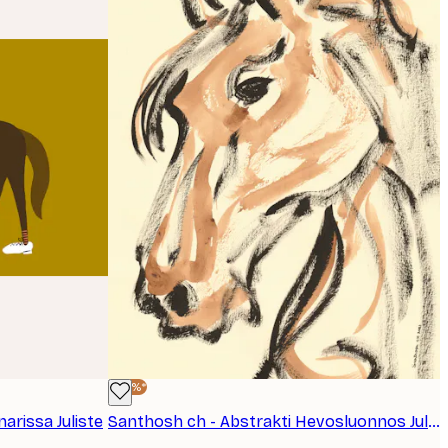
-40%*
arissa Juliste
Santhosh ch - Abstrakti Hevosluonnos Juliste