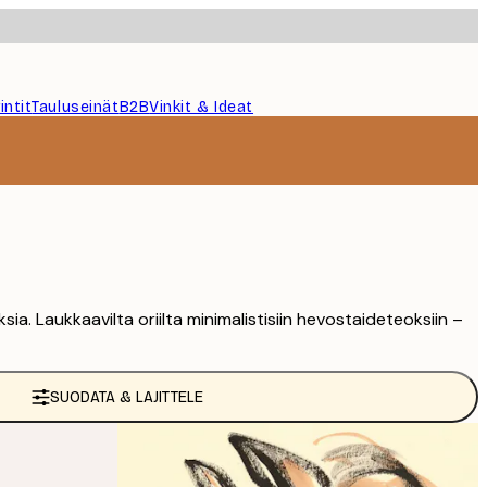
intit
Tauluseinät
B2B
Vinkit & Ideat
sia. Laukkaavilta oriilta minimalistisiin hevostaideteoksiin –
SUODATA & LAJITTELE