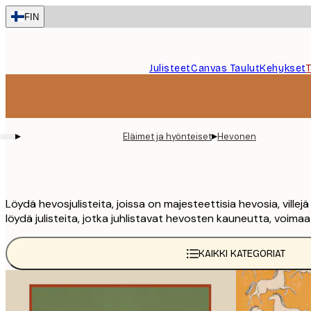
Skip
FIN
to
main
content.
Julisteet
Canvas Taulut
Kehykset
▸
▸
Eläimet ja hyönteiset
Hevonen
Löydä hevosjulisteita, joissa on majesteettisia hevosia, villej
löydä julisteita, jotka juhlistavat hevosten kauneutta, voimaa
KAIKKI KATEGORIAT