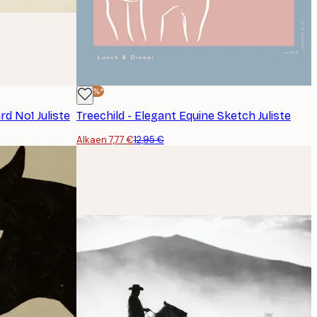
-40%*
d No1 Juliste
Treechild - Elegant Equine Sketch Juliste
Alkaen 7,77 €
12,95 €