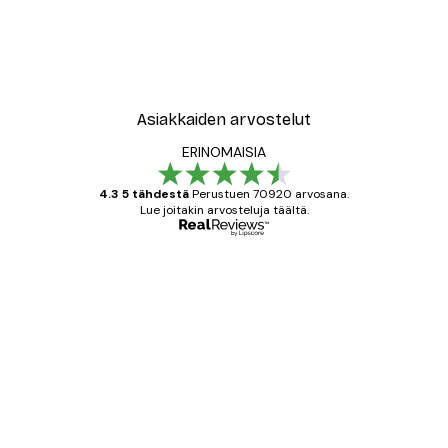
-40%*
New York City Juliste
Alkaen 7,77 €
12,95 €
Asiakkaiden arvostelut
ERINOMAISIA
4.3 5 tähdestä
Perustuen 70920 arvosana.
Lue joitakin arvosteluja täältä.
Varmennettu ostaja
asiakkaiden
arvostelut
All good alweys
18 touko
Mika S