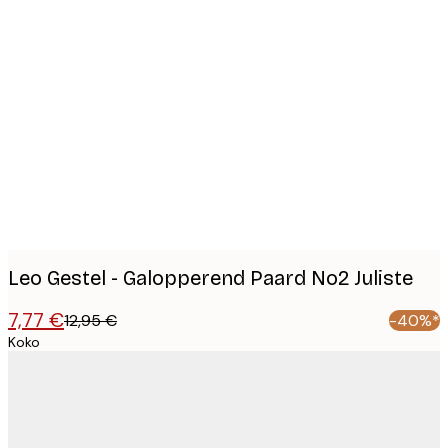
Product
images
Leo Gestel - Galopperend Paard No2 Juliste
7,77 €
12,95 €
-40%*
Koko