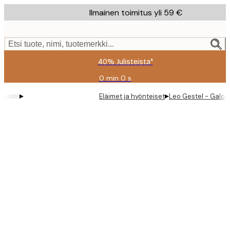
Skip
Ilmainen toimitus yli 59 €
to
main
content.
Etsi tuote, nimi, tuotemerkki...
40% Julisteista*
0 min
0 s
Voimassa
asti:
▸
▸
Eläimet ja hyönteiset
Leo Gestel - Galop
2026-
08-
09