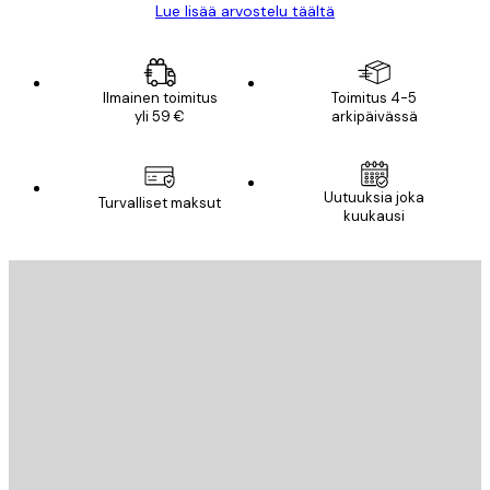
Lue lisää arvostelu täältä
Ilmainen toimitus
Toimitus 4-5
yli 59 €
arkipäivässä
Uutuuksia joka
Turvalliset maksut
kuukausi
Sähköposti
LÄHETÄ