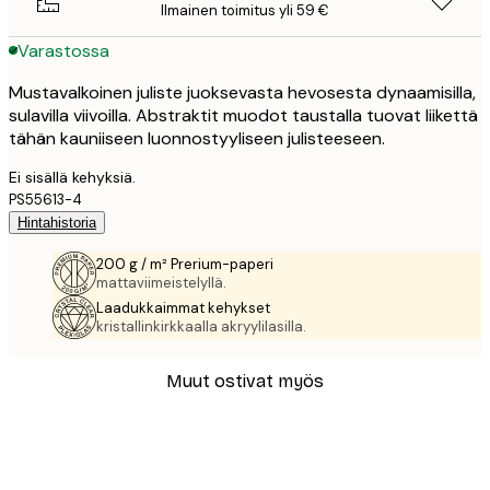
Ilmainen toimitus yli 59 €
Varastossa
Mustavalkoinen juliste juoksevasta hevosesta dynaamisilla,
sulavilla viivoilla. Abstraktit muodot taustalla tuovat liikettä
tähän kauniiseen luonnostyyliseen julisteeseen.
Ei sisällä kehyksiä.
PS55613-4
Hintahistoria
200 g / m² Prerium-paperi
mattaviimeistelyllä.
Laadukkaimmat kehykset
kristallinkirkkaalla akryylilasilla.
Muut ostivat myös