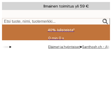
Skip
Ilmainen toimitus yli 59 €
to
main
content.
Etsi tuote, nimi, tuotemerkki...
40% Julisteista*
0 min
0 s
Voimassa
asti:
▸
▸
Eläimet ja hyönteiset
Santhosh ch - Abst
2026-
08-
09