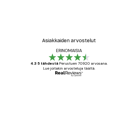
Asiakkaiden arvostelut
ERINOMAISIA
4.3 5 tähdestä
Perustuen 70920 arvosana.
Lue joitakin arvosteluja täältä.
Varmennettu ostaja
asiakkaiden
arvostelut
All good alweys
18 touko
Mika S