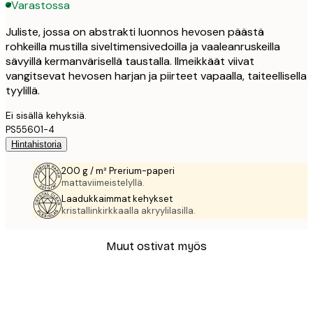
Varastossa
Juliste, jossa on abstrakti luonnos hevosen päästä
rohkeilla mustilla siveltimensivedoilla ja vaaleanruskeilla
sävyillä kermanvärisellä taustalla. Ilmeikkäät viivat
vangitsevat hevosen harjan ja piirteet vapaalla, taiteellisella
tyylillä.
Ei sisällä kehyksiä.
PS55601-4
Hintahistoria
200 g / m² Prerium-paperi
mattaviimeistelyllä.
Laadukkaimmat kehykset
kristallinkirkkaalla akryylilasilla.
Muut ostivat myös