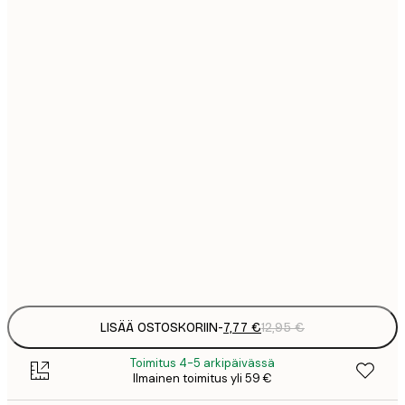
7
21x30 cm
1
12
30x40 cm
2
19
50x70 cm
3
26
70x100 cm
4
64
100x150 cm
Frame
options
LISÄÄ OSTOSKORIIN
-
7,77 €
12,95 €
Toimitus 4-5 arkipäivässä
Ilmainen toimitus yli 59 €