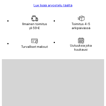
Lue lisää arvostelu täältä
Ilmainen toimitus
Toimitus 4-5
yli 59 €
arkipäivässä
Uutuuksia joka
Turvalliset maksut
kuukausi
Sähköposti
LÄHETÄ