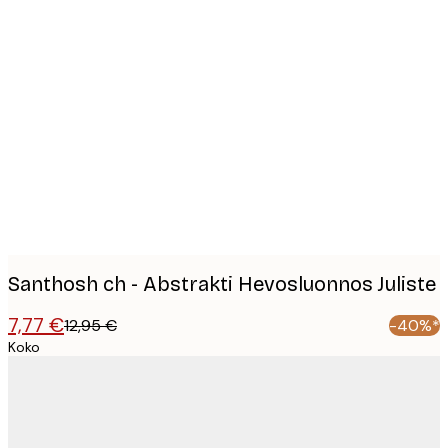
Product
images
Santhosh ch - Abstrakti Hevosluonnos Juliste
7,77 €
12,95 €
-40%*
Koko