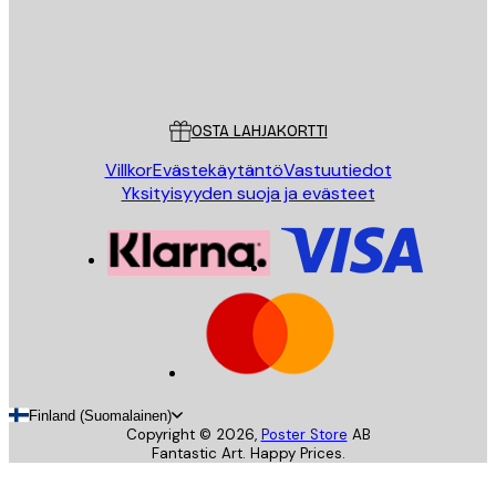
Store
Poster Store
Asiakaspalvelu
OSTA LAHJAKORTTI
Villkor
Evästekäytäntö
Vastuutiedot
Yksityisyyden suoja ja evästeet
Finland (Suomalainen)
Copyright ©
2026
,
Poster Store
AB
Fantastic Art. Happy Prices.