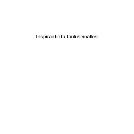
-40%*
vat Kukat Juliste
Muotikatu Juliste
Alkaen 7,77 €
12,95 €
Inspiraatiota tauluseinällesi