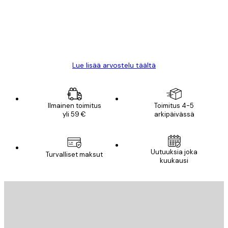
18 touko
Mika S
Lue lisää arvostelu täältä
Ilmainen toimitus
Toimitus 4-5
yli 59 €
arkipäivässä
Uutuuksia joka
Turvalliset maksut
kuukausi