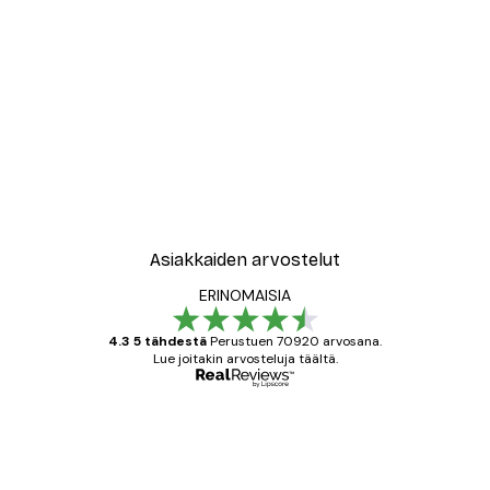
Asiakkaiden arvostelut
ERINOMAISIA
4.3 5 tähdestä
Perustuen 70920 arvosana.
Lue joitakin arvosteluja täältä.
Varmennettu ostaja
asiakkaiden
arvostelut
All good alweys