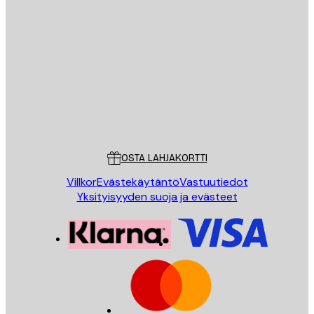
Sähköposti
LÄHETÄ
Store
Poster Store
Asiakaspalvelu
OSTA LAHJAKORTTI
Villkor
Evästekäytäntö
Vastuutiedot
Yksityisyyden suoja ja evästeet