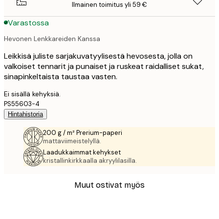
Ilmainen toimitus yli 59 €
Varastossa
Hevonen Lenkkareiden Kanssa
Leikkisä juliste sarjakuvatyylisestä hevosesta, jolla on
valkoiset tennarit ja punaiset ja ruskeat raidalliset sukat,
sinapinkeltaista taustaa vasten.
Ei sisällä kehyksiä.
PS55603-4
Hintahistoria
200 g / m² Prerium-paperi
mattaviimeistelyllä.
Laadukkaimmat kehykset
kristallinkirkkaalla akryylilasilla.
Muut ostivat myös