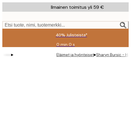
Skip
Ilmainen toimitus yli 59 €
to
main
content.
Etsi tuote, nimi, tuotemerkki...
40% Julisteista*
0 min
0 s
Voimassa
asti:
▸
▸
Eläimet ja hyönteiset
Sharyn Bursic - He
2026-
08-
09