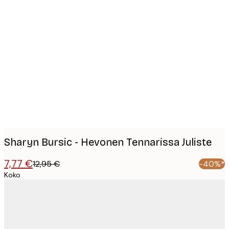
Product
images
Sharyn Bursic - Hevonen Tennarissa Juliste
7,77 €
12,95 €
-40%*
Koko