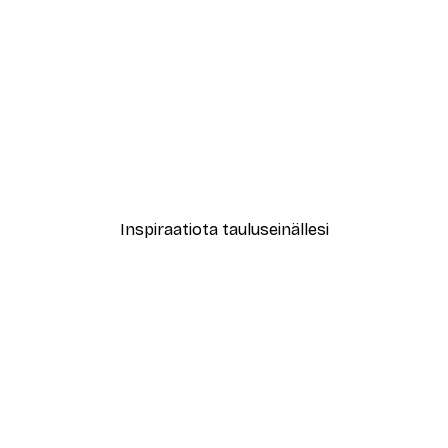
-40%*
ori No1-juliste
Treechild - Kuiskailevat Ku
Alkaen 7,77 €
12,95 €
Inspiraatiota tauluseinällesi